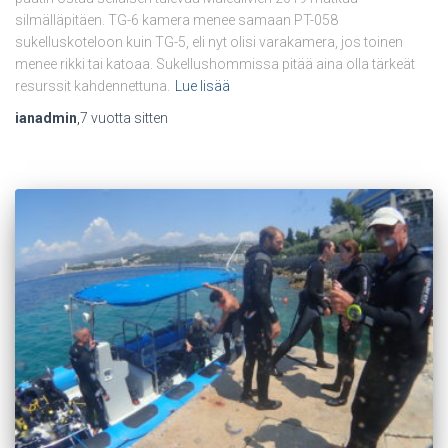
silmälläpitäen. TG-6 kamera menee samaan PT-058
sukelluskoteloon kuin TG-5, eli nyt olisi varakamera, jos toinen
menee rikki tai katoaa. Sukellushommissa pitää aina olla tärkeät
resurssit kahdennettuna.
Lue lisää
ianadmin
,
7 vuotta
sitten