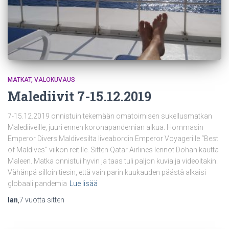
MATKAT
VALOKUVAUS
Malediivit 7-15.12.2019
7-15.12.2019 onnistuin tekemään omatoimisen sukellusmatkan
Malediiveille, juuri ennen koronapandemian alkua. Hommasin
Emperor Divers Maldivesilta liveabordin Emperor Voyagerille “Best
of Maldives” viikon reitille. Sitten Qatar Airlines lennot Dohan kautta
Maleen. Matka onnistui hyvin ja taas tuli paljon kuvia ja videoitakin.
Vähänpä silloin tiesin, että vain parin kuukauden päästä alkaisi
globaali pandemia
Lue lisää
Ian
,
7 vuotta
sitten