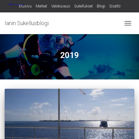
Etusivu
Matkat
Valokuvaus
Sukellukset
Blogi
Sisältö
Ianin Sukellusblogi
NAVIG
PÄÄLL
2019