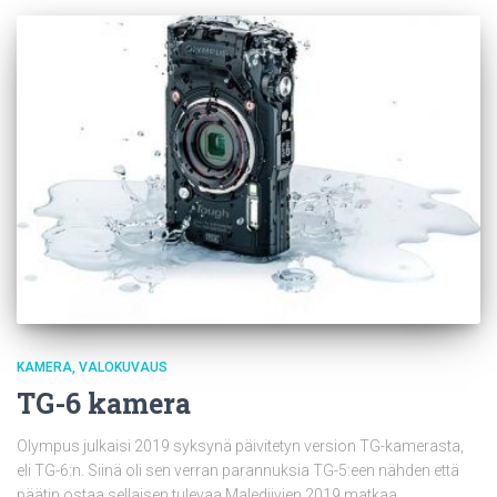
KAMERA
VALOKUVAUS
TG-6 kamera
Olympus julkaisi 2019 syksynä päivitetyn version TG-kamerasta,
eli TG-6:n. Siinä oli sen verran parannuksia TG-5:een nähden että
päätin ostaa sellaisen tulevaa Malediivien 2019 matkaa