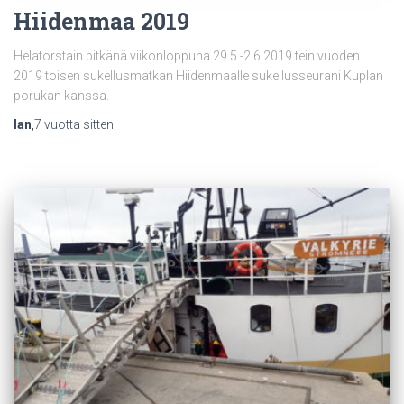
Hiidenmaa 2019
Helatorstain pitkänä viikonloppuna 29.5.-2.6.2019 tein vuoden
2019 toisen sukellusmatkan Hiidenmaalle sukellusseurani Kuplan
porukan kanssa.
Ian
,
7 vuotta
sitten