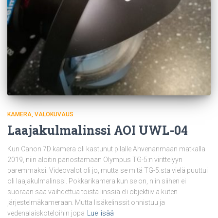
KAMERA
VALOKUVAUS
Laajakulmalinssi AOI UWL-04
Kun Canon 7D kamera oli kastunut pilalle Ahvenanmaan matkalla
2019, niin aloitin panostamaan Olympus TG-5:n virittelyyn
paremmaksi. Videovalot oli jo, mutta se mitä TG-5:sta vielä puuttui
oli laajakulmalinssi. Pokkarikamera kun se on, niin siihen ei
suoraan saa vaihdettua toista linssiä eli objektiivia kuten
järjestelmäkameraan. Mutta lisäkelinssit onnistuu ja
vedenalaiskoteloihin jopa
Lue lisää