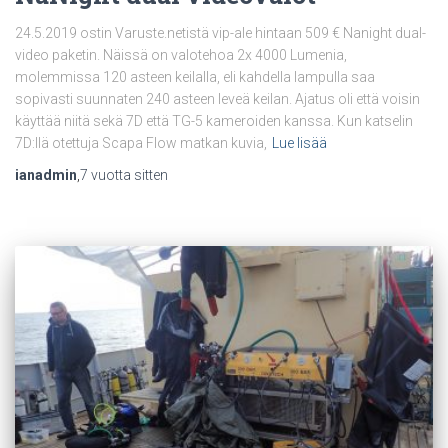
24.5.2019 ostin Varuste.netistä vip-ale hintaan 509 € Nanight dual-
video paketin. Näissä on valotehoa 2x 4000 Lumenia,
molemmissa 120 asteen keilalla, eli kahdella lampulla saa
sopivasti suunnaten 240 asteen leveä keilan. Ajatus oli että voisin
käyttää niitä sekä 7D että TG-5 kameroiden kanssa. Kun katselin
7D:llä otettuja Scapa Flow matkan kuvia,
Lue lisää
ianadmin
,
7 vuotta
sitten