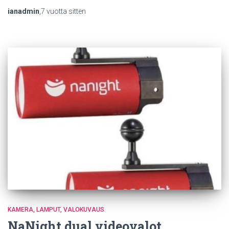
ianadmin
,
7 vuotta
sitten
KAMERA
LAMPUT
VALOKUVAUS
NaNight dual videovalot