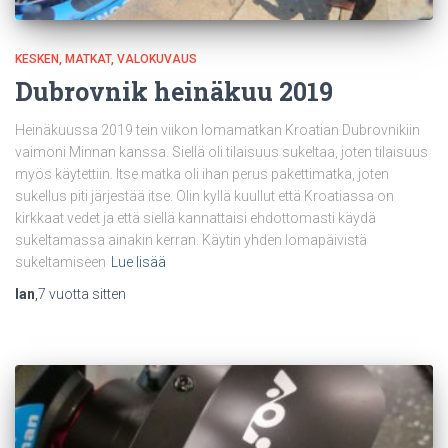
KESKEN
MATKAT
VALOKUVAUS
Dubrovnik heinäkuu 2019
Heinäkuussa 2019 tein viikon lomamatkan Kroatian Dubrovnikiin
vaimoni Minnan kanssa. Siellä oli tilaisuus sukeltaa, joten tilaisuus
myös käytettiin. Itse matka oli ihan perus pakettimatka, joten
sukellus piti järjestää itse. Olin kyllä kuullut että Kroatiassa on
kirkkaat vedet ja että siellä kannattaisi ehdottomasti käydä
sukeltamassa ainakin kerran. Käytin yhden lomapäivistä
sukeltamiseen
Lue lisää
Ian
,
7 vuotta
sitten