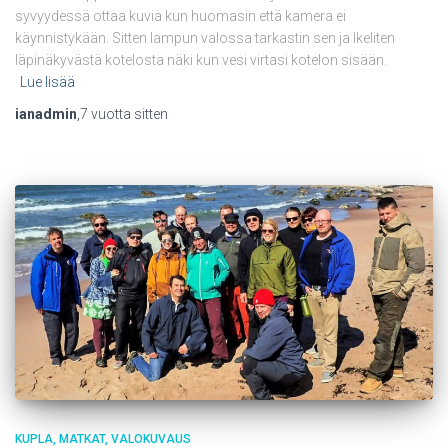
syvyydessä ottaa kuvia kun huomasin että kamera ei
käynnistykään. Sitten lampun valossa tarkastin sen ja Ikeliten
läpinäkyvästä kotelosta näki kun vesi virtasi kotelon sisään.
Lue lisää
ianadmin
,
7 vuotta
sitten
KUPLA
MATKAT
VALOKUVAUS