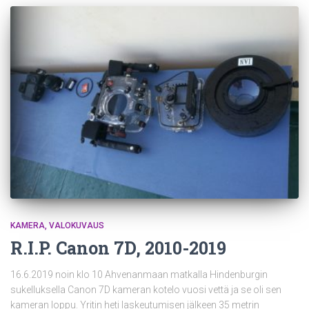
KAMERA
VALOKUVAUS
R.I.P. Canon 7D, 2010-2019
16.6.2019 noin klo 10 Ahvenanmaan matkalla Hindenburgin
sukelluksella Canon 7D kameran kotelo vuosi vettä ja se oli sen
kameran loppu. Yritin heti laskeutumisen jälkeen 35 metrin