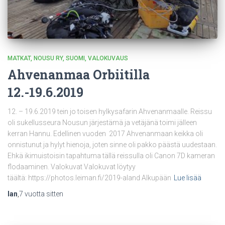
MATKAT
NOUSU RY
SUOMI
VALOKUVAUS
Ahvenanmaa Orbiitilla
12.-19.6.2019
12. – 19.6.2019 tein jo toisen hylkysafarin Ahvenanmaalle. Reissu
oli sukellusseura Nousun järjestämä ja vetäjänä toimi jälleen
kerran Hannu. Edellinen vuoden 2017 Ahvenanmaan keikka oli
onnistunut ja hylyt hienoja, joten sinne oli pakko päästä uudestaan.
Ehkä ikimuistoisin tapahtuma tällä reissulla oli Canon 7D kameran
flodaaminen. Valokuvat Valokuvat löytyy
täältä: https://photos.leiman.fi/2019-aland Alkupään
Lue lisää
Ian
,
7 vuotta
sitten