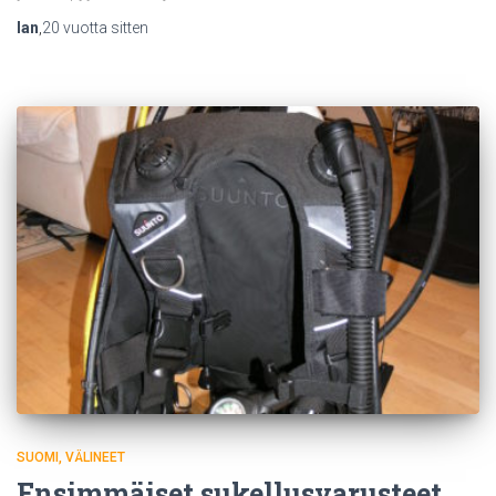
Ian
,
20 vuotta
sitten
SUOMI
VÄLINEET
Ensimmäiset sukellusvarusteet,