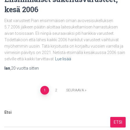
kesä 2006
Ekat varusteet Pian ensimmäisen oman avovesisukelluksen
5.7.2006 jälkeen päätin aloittaa laitesukeltamisen harrastuksen
aivan tosissaan. Eli niinpä seuraavaksi piti hankkia varusteet.
Todettakoon että lähes kaikki 2006 hankitut varusteet vaihtuivat
myöhemmin uusiin. Tätä kirjoitusta on korjailtu vuosien varrella ja
viimeisin päivitys on 2021. Netistä etsimällä kesäkuussa 2006 sain
selville että kaikki tarvittavat
Lue lisää
Ian
,
20 vuotta
sitten
Artikkelien
1
2
SEURAAVA
sivutus
Etsi
ETSI