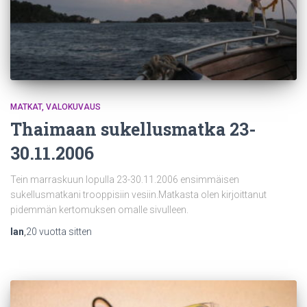
MATKAT
VALOKUVAUS
Thaimaan sukellusmatka 23-
30.11.2006
Tein marraskuun lopulla 23-30.11.2006 ensimmäisen
sukellusmatkani trooppisiin vesiin.Matkasta olen kirjoittanut
pidemmän kertomuksen omalle sivulleen.
Ian
,
20 vuotta
sitten