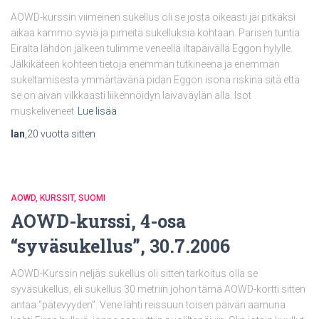
AOWD-kurssin viimeinen sukellus oli se josta oikeasti jäi pitkäksi
aikaa kammo syviä ja pimeitä sukelluksia kohtaan. Parisen tuntia
Eiralta lähdön jälkeen tulimme veneellä iltapäivällä Eggon hylylle.
Jälkikäteen kohteen tietoja enemmän tutkineena ja enemmän
sukeltamisesta ymmärtävänä pidän Eggon isona riskinä sitä että
se on aivan vilkkaasti liikennöidyn laivaväylän alla. Isot
muskeliveneet
Lue lisää
Ian
,
20 vuotta
sitten
AOWD
KURSSIT
SUOMI
AOWD-kurssi, 4-osa
“syväsukellus”, 30.7.2006
AOWD-Kurssin neljäs sukellus oli sitten tarkoitus olla se
syväsukellus, eli sukellus 30 metriin johon tämä AOWD-kortti sitten
antaa “pätevyyden”. Vene lähti reissuun toisen päivän aamuna