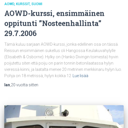
AOWD
KURSSIT
SUOMI
AOWD-kurssi, ensimmäinen
oppitunti ”Nosteenhallinta”
29.7.2006
Tämä kuluu sarjaan AOWD-kurssi, jonka edellinen osa on tässä.
Reissun ensimmäinen sukellus oli Hangossa Keulakuvahylylle
(Elisabeth & Osborne). Hylky on (Hanko Divingin toimesta) hyvin
poijutettu siten että poiju on parin tonnin betonilaatassa hylyn
vieressä kiinni, ja laatalta menee 20 metrinen merkkinaru hylyn luo.
Pohja on 18 metrissä, hylyn kokka 12
Lue lisää
Ian
,
20 vuotta
sitten