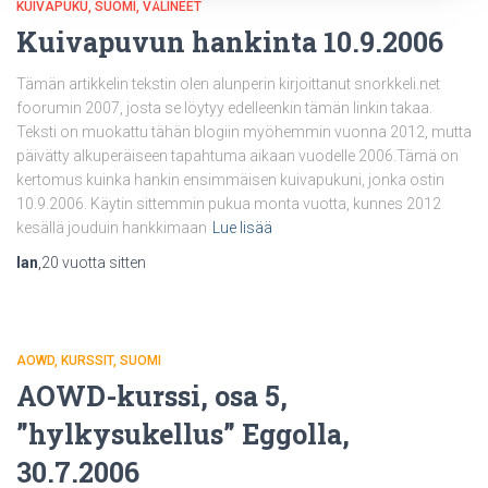
KUIVAPUKU
SUOMI
VÄLINEET
Kuivapuvun hankinta 10.9.2006
Tämän artikkelin tekstin olen alunperin kirjoittanut snorkkeli.net
foorumin 2007, josta se löytyy edelleenkin tämän linkin takaa.
Teksti on muokattu tähän blogiin myöhemmin vuonna 2012, mutta
päivätty alkuperäiseen tapahtuma aikaan vuodelle 2006.Tämä on
kertomus kuinka hankin ensimmäisen kuivapukuni, jonka ostin
10.9.2006. Käytin sittemmin pukua monta vuotta, kunnes 2012
kesällä jouduin hankkimaan
Lue lisää
Ian
,
20 vuotta
sitten
AOWD
KURSSIT
SUOMI
AOWD-kurssi, osa 5,
”hylkysukellus” Eggolla,
30.7.2006