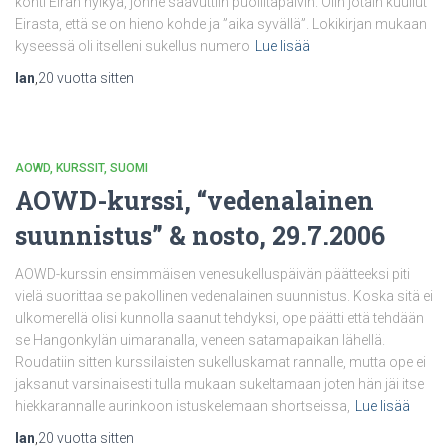
kohti Eiran hylkyä, jonne saavuttiin puoliltapäivin. Olin jotain kuullut
Eirasta, että se on hieno kohde ja ”aika syvällä”. Lokikirjan mukaan
kyseessä oli itselleni sukellus numero
Lue lisää
Ian
,
20 vuotta
sitten
AOWD
KURSSIT
SUOMI
AOWD-kurssi, “vedenalainen
suunnistus” & nosto, 29.7.2006
AOWD-kurssin ensimmäisen venesukelluspäivän päätteeksi piti
vielä suorittaa se pakollinen vedenalainen suunnistus. Koska sitä ei
ulkomerellä olisi kunnolla saanut tehdyksi, ope päätti että tehdään
se Hangonkylän uimaranalla, veneen satamapaikan lähellä.
Roudatiin sitten kurssilaisten sukelluskamat rannalle, mutta ope ei
jaksanut varsinaisesti tulla mukaan sukeltamaan joten hän jäi itse
hiekkarannalle aurinkoon istuskelemaan shortseissa,
Lue lisää
Ian
,
20 vuotta
sitten