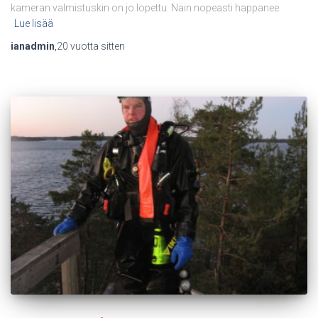
kameran valmistuskin on jo lopettu. Näin nopeasti happanee
Lue lisää
ianadmin
,
20 vuotta
sitten