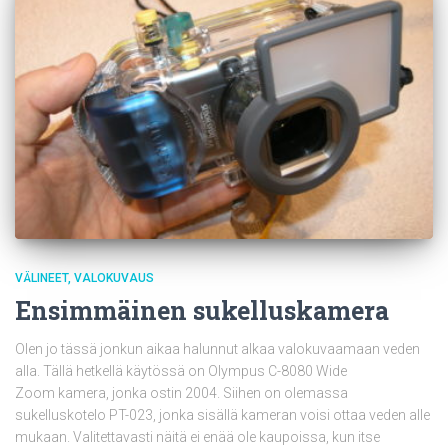
VÄLINEET
VALOKUVAUS
Ensimmäinen sukelluskamera
Olen jo tässä jonkun aikaa halunnut alkaa valokuvaamaan veden
alla. Tällä hetkellä käytössä on Olympus C-8080 Wide
Zoom kamera, jonka ostin 2004. Siihen on olemassa
sukelluskotelo PT-023, jonka sisällä kameran voisi ottaa veden alle
mukaan. Valitettavasti näitä ei enää ole kaupoissa, kun itse