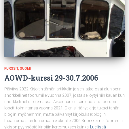
KURSSIT
SUOMI
AOWD-kurssi 29-30.7.2006
Päivitys 2022 Kirjoitin tämän artikkelin ja sen jatko-osat alun perin
snorkkeli.net foorumille vuonna 2007, josta se löytyi niin kauan kun
snorkkeli.net oli olemassa. Aikoinaan erittäin suosittu foorumi
lopetti toimintansa vuonna 2021. Olen siirtänyt kirjoitukset tähän
blogiini myöhemmin, mutta päivännyt kirjoitukset blogiin
tapahtuma-ajan tuntumaan elokuulle 2006.Snorkkeli.net foorumin
yleisön pyynnöstä kirjoitin kertomuksen kuinka
Lue lisää