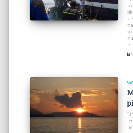
ker
pit
men
mai
seu
muk
koh
Ian
MA
M
p
Täm
ker
Ind