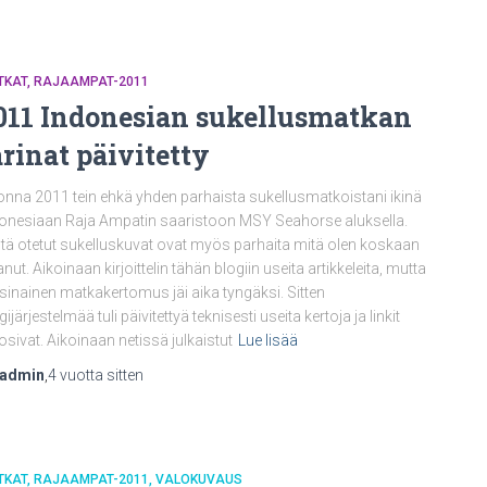
TKAT
RAJAAMPAT-2011
011 Indonesian sukellusmatkan
arinat päivitetty
nna 2011 tein ehkä yhden parhaista sukellusmatkoistani ikinä
onesiaan Raja Ampatin saaristoon MSY Seahorse aluksella.
ltä otetut sukelluskuvat ovat myös parhaita mitä olen koskaan
anut. Aikoinaan kirjoittelin tähän blogiin useita artikkeleita, mutta
sinainen matkakertomus jäi aika tyngäksi. Sitten
gijärjestelmää tuli päivitettyä teknisesti useita kertoja ja linkit
osivat. Aikoinaan netissä julkaistut
Lue lisää
nadmin
,
4 vuotta
sitten
TKAT
RAJAAMPAT-2011
VALOKUVAUS