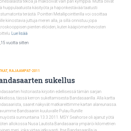
onesialaista tekoa ja maksoivat vain pari kymppiä. Mutta olivat
lä huippulaatuista käsityöta ja haponkestävää taatusti
stumatonta terästä. Pointteri Metallipointterilla voi osoittaa
lle kiinostavia juttuja meren alla, ja sillä onnistuu jopa
roskooppisen pienten eliöiden, kuten kääpiömerihevosten
ittelu
Lue lisää
,
15 vuotta
sitten
TKAT
RAJAAMPAT-2011
andasaarten sukellus
dasaarten historiasta kirjoitin edellisessä tämän sarjan
ikkelissa, tässä kerron sukeltamisesta Bandasaarilla. Alla kartta
dasaarista, saaret näkyvät matkareittimme kartan alareunassa.
vuimme Bandsaariin kuuluvalle Pulau Runille
uyöstä sunnuntaina 13.3.2011. MSY Seahorse oli ajanut yötä
ten allokossa Nusa Lautista.Bandasaaria ympäröi kilometrien
yinen meri, joka virtaa jatkuvasti. Itse Bandasaarilla ja