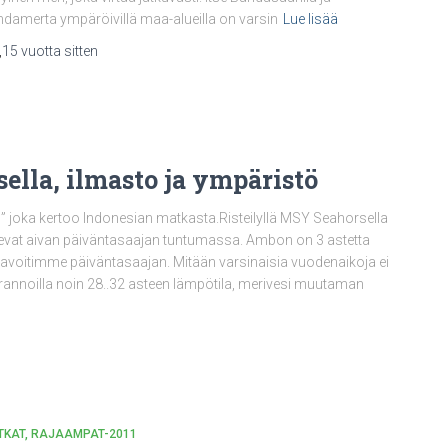
damerta ympäröivillä maa-alueilla on varsin
Lue lisää
,
15 vuotta
sitten
la, ilmasto ja ympäristö
” joka kertoo Indonesian matkasta.Risteilyllä MSY Seahorsella
sevat aivan päiväntasaajan tuntumassa. Ambon on 3 astetta
 tavoitimme päiväntasaajan. Mitään varsinaisia vuodenaikoja ei
n rannoilla noin 28..32 asteen lämpötila, merivesi muutaman
TKAT
RAJAAMPAT-2011