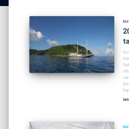
MA
2
t
Vuo
Ind
Sie
ott
var
blo
haj
ia
MA