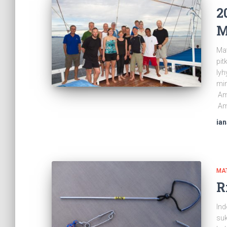
2
M
Mat
pit
lyh
min
Amb
Am
ia
MA
R
Ind
suk