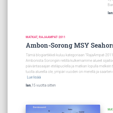
Ban
Ian
MATKAT
RAJAAMPAT-2011
Ambon-Sorong MSY Seahorsel
Tämä blogiartikkeli kuluu kategoriaan “RajaAmpat-2011
Ambonista Sorongiin reitillä kulkemamme alueet sijait
päiväntasaajan eteläpuolella ja matkan lopulla melkein
tuolla alueella ole, ympäri vuoden on merellä ja saarte
Lue lisää
Ian
,
15 vuotta
sitten
MA