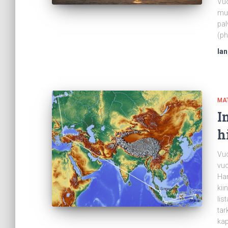
Vuo
mut
pal
(ph
Ian
MA
I
h
Vuo
vuo
Han
kii
lis
tar
kap