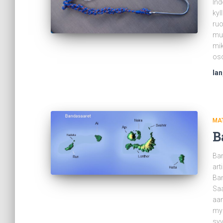
Ind
kyl
ruo
mui
mik
oso
Ian
MA
B
Ban
art
Ban
Saa
aam
myö
syv