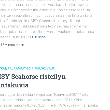
too Indonesian matkasta. Joku voisi kuvitella että aika käy
käksi purjeveneessä pitkällä risteilyllä. Tosiasiassa reissulla
tiin tukka putkella auringonnoususta iltaan, ja illalla uni kyllä
ttoi.Päivän ohjelma MSY Seahorsella on tyypillisesti
raavanlainen: Sukellukset suoritettiin seuraavan ohjelman
aan, joka siis toistui edellä olevan päiväohjelman jokaisessa
dassa “sukellus“, eli
Lue lisää
,
15 vuotta
sitten
TKAT
RAJAAMPAT-2011
VALOKUVAUS
SY Seahorse risteilyn
intakuvia
ä blogiartikkeli kuluu kategoriaan “RajaAmpat-2011” joka
too Indonesian sukellusmatkasta vuonna 2011. Koko
onesian matkalta 8.3.-26.3.2011 kertyi 1376 kuvaa pinnan päältä.