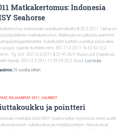
011 Matkakertomus: Indonesia
SY Seahorse
kakertomus Indonesian sukellusmatkalta 8-25.3.2011. Tämä on
kä ja täydellinen matkakertomus. Matkasta on julkaistu aiemmin
yempiä blogiartikkeleita: Sukellusten luettelo sukellus päivä aika
 syvyys sijainiti kohteen nimi 351 11.3.2011 16:52 56 12,2
on Tg. Soli 352 12.3.2011 8:21 41 26,9 Nusa Laut (Saparua)
eth Sandy 353 12.3.2011 11:25 59 25,3 Nusa
Lue lisää
nadmin
,
15 vuotta
sitten
TKAT
RAJAAMPAT-2011
VÄLINEET
iuttakoukku ja pointteri
onesian matkalla ostin MSY Seahorselta myynnissä olleet uudet
ellusvarusteet: riuttakoukun ja metallipointterin. Nämä olivat