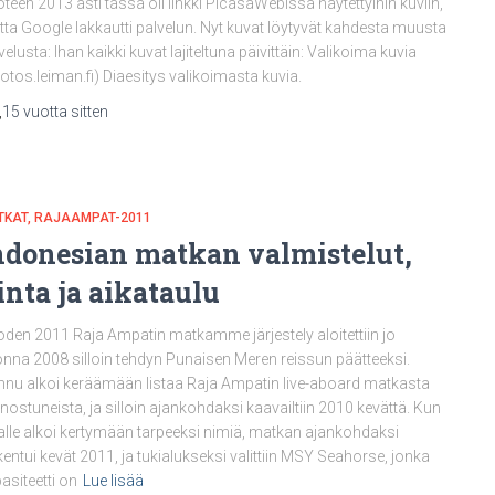
teen 2013 asti tässä oli linkki PicasaWebissä näytettyihin kuviin,
ta Google lakkautti palvelun. Nyt kuvat löytyvät kahdesta muusta
velusta: Ihan kaikki kuvat lajiteltuna päivittäin: Valikoima kuvia
otos.leiman.fi) Diaesitys valikoimasta kuvia.
,
15 vuotta
sitten
TKAT
RAJAAMPAT-2011
ndonesian matkan valmistelut,
inta ja aikataulu
den 2011 Raja Ampatin matkamme järjestely aloitettiin jo
nna 2008 silloin tehdyn Punaisen Meren reissun päätteeksi.
nu alkoi keräämään listaa Raja Ampatin live-aboard matkasta
nnostuneista, ja silloin ajankohdaksi kaavailtiin 2010 kevättä. Kun
talle alkoi kertymään tarpeeksi nimiä, matkan ajankohdaksi
kentui kevät 2011, ja tukialukseksi valittiin MSY Seahorse, jonka
asiteetti on
Lue lisää