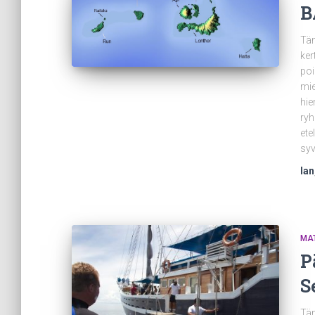
B
Täm
ker
poi
mie
hie
ryh
ete
sy
Ian
MA
P
S
Täm