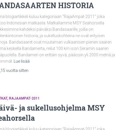
ANDASAARTEN HISTORIA
ä blogiartikkeli kuluu kategoriaan “RajaAmpat-2011” joka
too Indonesian matkasta. Matkallamme MSY Seahorsella
kkesimme kahdeksi päiväksi Bandasaarille, joilla on
lenkiintoinen historia, ja sukelluskohteina ne ovat erityisen
noja. Bandasaaret ovat muutaman vulkaanisen pienen saaren
mä keskellä Bandamerta, reilut 100 km ison Seramin saaren
läpuolella. Bandameri on erittäin syvä, pääosin yli 2000 metriä ja
vimmät
Lue lisää
,
15 vuotta
sitten
TKAT
RAJAAMPAT-2011
äivä- ja sukellusohjelma MSY
eahorsella
ä blogiartikkeli kuluu kategoriaan “RajaAmpat-2011” joka