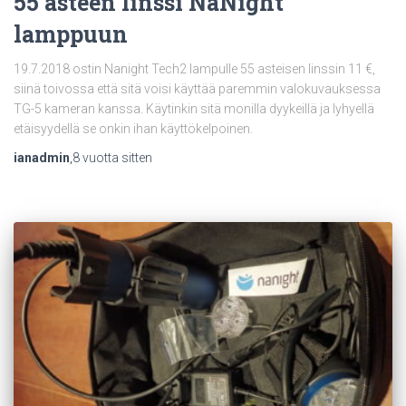
55 asteen linssi NaNight
lamppuun
19.7.2018 ostin Nanight Tech2 lampulle 55 asteisen linssin 11 €,
siinä toivossa että sitä voisi käyttää paremmin valokuvauksessa
TG-5 kameran kanssa. Käytinkin sitä monilla dyykeillä ja lyhyellä
etäisyydellä se onkin ihan käyttökelpoinen.
ianadmin
,
8 vuotta
sitten