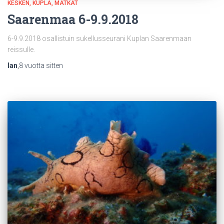
KESKEN
KUPLA
MATKAT
Saarenmaa 6-9.9.2018
6-9.9.2018 osallistuin sukellusseurani Kuplan Saarenmaan
reissulle.
Ian
,
8 vuotta
sitten