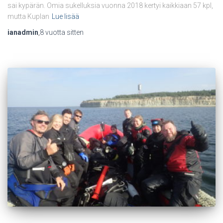
sai kypärän. Omia sukelluksia vuonna 2018 kertyi kaikkiaan 57 kpl,
mutta Kuplan
Lue lisää
ianadmin
,
8 vuotta
sitten