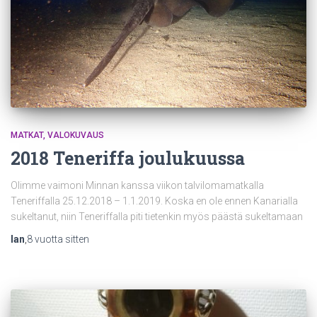
MATKAT
VALOKUVAUS
2018 Teneriffa joulukuussa
Olimme vaimoni Minnan kanssa viikon talvilomamatkalla
Teneriffalla 25.12.2018 – 1.1.2019. Koska en ole ennen Kanarialla
sukeltanut, niin Teneriffalla piti tietenkin myös päästä sukeltamaan
Ian
,
8 vuotta
sitten