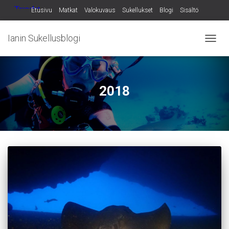
Etusivu
Matkat
Valokuvaus
Sukellukset
Blogi
Sisältö
Ianin Sukellusblogi
NAVIG
PÄÄLL
2018