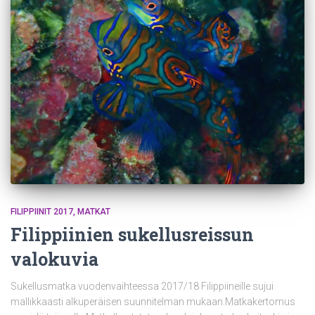
FILIPPIINIT 2017
MATKAT
Filippiinien sukellusreissun
valokuvia
Sukellusmatka vuodenvaihteessa 2017/18 Filippiineille sujui
mallikkaasti alkuperäisen suunnitelman mukaan.Matkakertomus