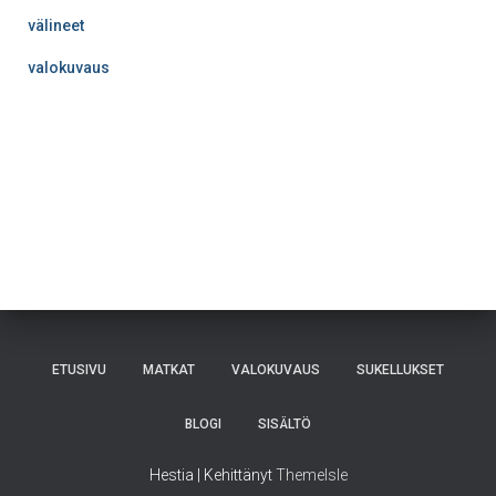
välineet
valokuvaus
ETUSIVU
MATKAT
VALOKUVAUS
SUKELLUKSET
BLOGI
SISÄLTÖ
Hestia | Kehittänyt
ThemeIsle