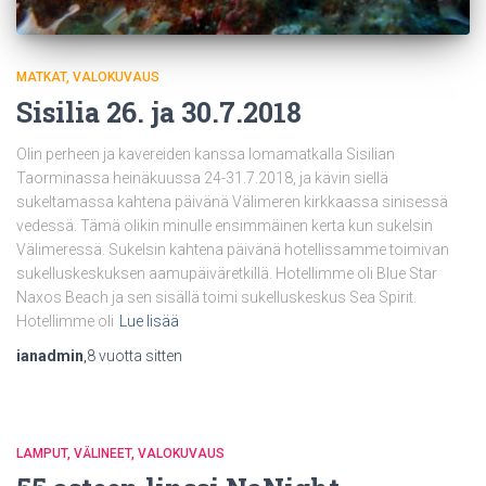
MATKAT
VALOKUVAUS
Sisilia 26. ja 30.7.2018
Olin perheen ja kavereiden kanssa lomamatkalla Sisilian
Taorminassa heinäkuussa 24-31.7.2018, ja kävin siellä
sukeltamassa kahtena päivänä Välimeren kirkkaassa sinisessä
vedessä. Tämä olikin minulle ensimmäinen kerta kun sukelsin
Välimeressä. Sukelsin kahtena päivänä hotellissamme toimivan
sukelluskeskuksen aamupäiväretkillä. Hotellimme oli Blue Star
Naxos Beach ja sen sisällä toimi sukelluskeskus Sea Spirit.
Hotellimme oli
Lue lisää
ianadmin
,
8 vuotta
sitten
LAMPUT
VÄLINEET
VALOKUVAUS