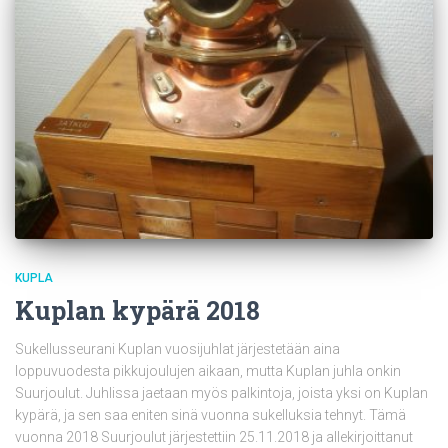
KUPLA
Kuplan kypärä 2018
Sukellusseurani Kuplan vuosijuhlat järjestetään aina
loppuvuodesta pikkujoulujen aikaan, mutta Kuplan juhla onkin
Suurjoulut. Juhlissa jaetaan myös palkintoja, joista yksi on Kuplan
kypärä, ja sen saa eniten sinä vuonna sukelluksia tehnyt. Tämä
vuonna 2018 Suurjoulut järjestettiin 25.11.2018 ja allekirjoittanut