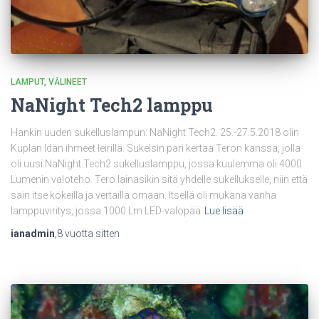
LAMPUT
VÄLINEET
NaNight Tech2 lamppu
Hankin uuden sukelluslampun: NaNight Tech2. 25.-27.5.2018 olin
Kuplan Idän ihmeet leirillä. Sukelsin pari kertaa Teron kanssa, jolla
oli uusi NaNight Tech2 sukelluslamppu, jossa kuulemma oli 4000
Lumenin valoteho. Tero lainasikin sitä yhdelle sukellukselle, niin että
sain itse kokeilla ja vertailla omaan. Itsellä oli mukana vanha
lamppuviritys, jossa 1000 Lm LED-valopää
Lue lisää
ianadmin
,
8 vuotta
sitten