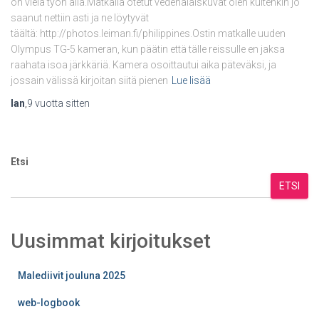
on vielä työn alla.Matkalla otetut vedenalaiskuvat olen kuitenkin jo
saanut nettiin asti ja ne löytyvät
täältä: http://photos.leiman.fi/philippines.Ostin matkalle uuden
Olympus TG-5 kameran, kun päätin että tälle reissulle en jaksa
raahata isoa järkkäriä. Kamera osoittautui aika päteväksi, ja
jossain välissä kirjoitan siitä pienen
Lue lisää
Ian
,
9 vuotta
sitten
Etsi
ETSI
Uusimmat kirjoitukset
Malediivit jouluna 2025
web-logbook