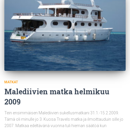
MATKAT
Malediivien matka helmikuu
2009
Tein ensimmäisen Malediivien sukellusmatkani 31.1.-15.2.2009.
Tämä oli minulle jo 3. Kuosa Travels matka ja ilmoittauduin sille jo
2007. Matkaa edeltävänä vuonna tuli hieman säätöä kun