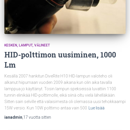
KESKEN
LAMPUT
VÄLINEET
HID-polttimon uusiminen, 1000
Lm
Kesällä 2007 hankitun DiveRite H10 HID-lampun valoteho oli
alkanut hiipumaan vuoden 2009 aikana kun olin aika tavalla
lamppua jo käyttänyt. Tosin lampun spekseissä luvattiin 1100
tunnin elinikää HID-polttimolle, eikä siinä oltu vielä lähelläkään.
Sitten sain selville että valaisimesta oli olemassa uusi tehokkaampi
15W versio. Kun 10W polttimo antaa vain 500
Lue lisää
ianadmin
,
17 vuotta
sitten