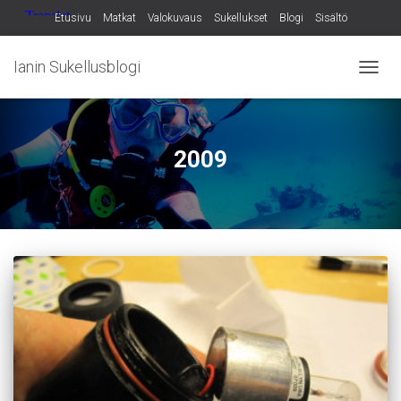
Etusivu
Matkat
Valokuvaus
Sukellukset
Blogi
Sisältö
Ianin Sukellusblogi
NAVIG
PÄÄLL
2009