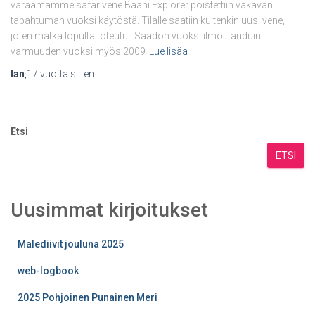
varaamamme safarivene Baani Explorer poistettiin vakavan
tapahtuman vuoksi käytöstä. Tilalle saatiin kuitenkin uusi vene,
joten matka lopulta toteutui. Säädön vuoksi ilmoittauduin
varmuuden vuoksi myös 2009
Lue lisää
Ian
,
17 vuotta
sitten
Etsi
ETSI
Uusimmat kirjoitukset
Malediivit jouluna 2025
web-logbook
2025 Pohjoinen Punainen Meri