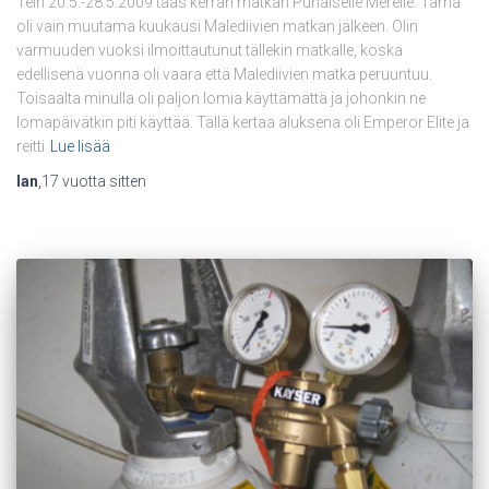
Tein 20.5.-28.5.2009 taas kerran matkan Punaiselle Merelle. Tämä
oli vain muutama kuukausi Malediivien matkan jälkeen. Olin
varmuuden vuoksi ilmoittautunut tällekin matkalle, koska
edellisenä vuonna oli vaara että Malediivien matka peruuntuu.
Toisaalta minulla oli paljon lomia käyttämättä ja johonkin ne
lomapäivätkin piti käyttää. Tällä kertaa aluksena oli Emperor Elite ja
reitti
Lue lisää
Ian
,
17 vuotta
sitten