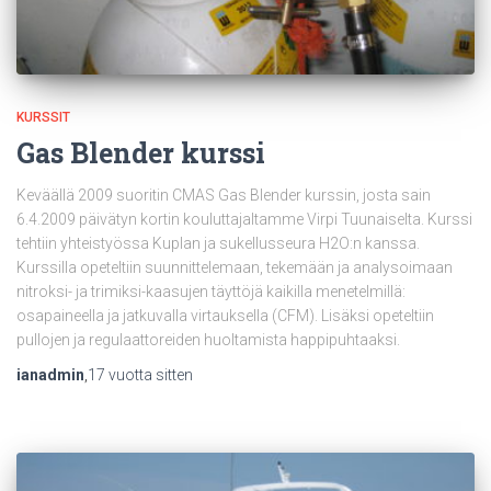
KURSSIT
Gas Blender kurssi
Keväällä 2009 suoritin CMAS Gas Blender kurssin, josta sain
6.4.2009 päivätyn kortin kouluttajaltamme Virpi Tuunaiselta. Kurssi
tehtiin yhteistyössa Kuplan ja sukellusseura H2O:n kanssa.
Kurssilla opeteltiin suunnittelemaan, tekemään ja analysoimaan
nitroksi- ja trimiksi-kaasujen täyttöjä kaikilla menetelmillä:
osapaineella ja jatkuvalla virtauksella (CFM). Lisäksi opeteltiin
pullojen ja regulaattoreiden huoltamista happipuhtaaksi.
ianadmin
,
17 vuotta
sitten