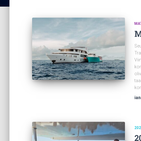
MA
M
Seu
Tra
Vii
kor
oli
taa
kor
ia
202
2