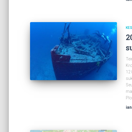
KE
2
s
Tei
Kro
12 
suk
Seu
maa
Plo
ia