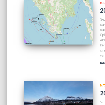
MA
2
Seu
suk
su
Spl
Air
Div
sij
ven
ia
MA
2
5-1