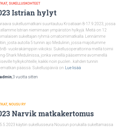
TKAT
SUKELLUSKOHTEET
023 Istrian hylyt
raava sukellusmatkani suuntautuu Kroatiaan 8-17.9.2023, jossa
ellamme Istrian niemimaan ympäristön hylkyjä. Meitä on 12
omalaisen sukeltajan ryhmä omatoimimatkalla. Lennämme
itiin, josta autolla 5 tunnin ajo Medulinin, jossa majoitumme
BnB- vuokrakämppiin viikoksi. Sukellusoperattorina meillä toimii
ing-Shark Medulinissa, jonka veneillä pääsemme avomerellä
aiseville hylkykohteille, kaikki noin puolen…kahden tunnin
ematkan päässä. Sukelluspäiviä on
Lue lisää
nadmin
,
3 vuotta
sitten
TKAT
NOUSU RY
023 Narvik matkakertomus
5.5.2023 käytiin sukellusseura Nousun porukalla sukeltamassa