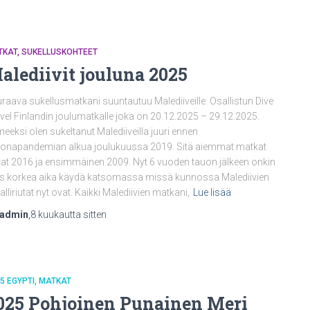
TKAT
SUKELLUSKOHTEET
alediivit jouluna 2025
raava sukellusmatkani suuntautuu Malediiveille. Osallistun Dive
vel Finlandin joulumatkalle joka on 20.12.2025 – 29.12.2025.
meeksi olen sukeltanut Malediiveilla juuri ennen
onapandemian alkua joulukuussa 2019. Sitä aiemmat matkat
vat 2016 ja ensimmäinen 2009. Nyt 6 vuoden tauon jälkeen onkin
s korkea aika käydä katsomassa missä kunnossa Malediivien
alliriutat nyt ovat. Kaikki Malediivien matkani,
Lue lisää
nadmin
,
8 kuukautta
sitten
5 EGYPTI
MATKAT
025 Pohjoinen Punainen Meri