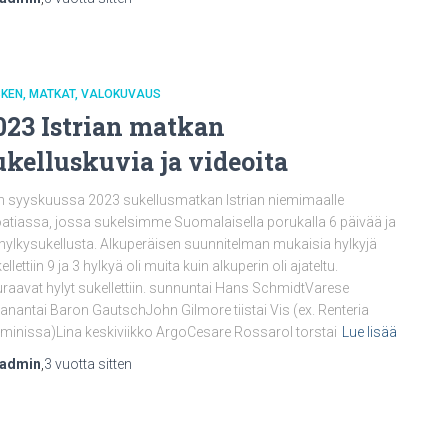
SKEN
MATKAT
VALOKUVAUS
023 Istrian matkan
ukelluskuvia ja videoita
n syyskuussa 2023 sukellusmatkan Istrian niemimaalle
atiassa, jossa sukelsimme Suomalaisella porukalla 6 päivää ja
hylkysukellusta. Alkuperäisen suunnitelman mukaisia hylkyjä
ellettiin 9 ja 3 hylkyä oli muita kuin alkuperin oli ajateltu.
raavat hylyt sukellettiin. sunnuntai Hans SchmidtVarese
nantai Baron GautschJohn Gilmore tiistai Vis (ex. Renteria
minissa)Lina keskiviikko ArgoCesare Rossarol torstai
Lue lisää
nadmin
,
3 vuotta
sitten