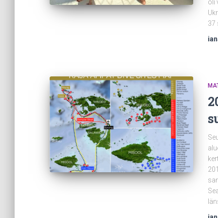
oli
Ukr
37 
ia
MA
2
s
Seu
alu
ker
201
sa
Sea
län
ia