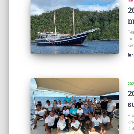
MA
2
m
Tei
Ind
ker
Ian
202
2
s
Vuo
kir
Doh