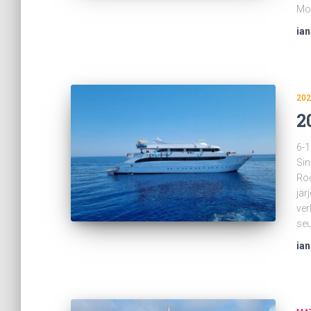
Moh
ia
202
2
6-1
Sin
Roc
jär
ver
seu
ia