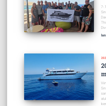
7-.
Sin
Dae
Thi
Div
Ian
202
2
m
Vii
Sin
sa
alu
kie