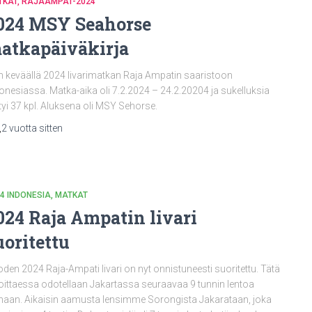
TKAT
RAJAAMPAT-2024
024 MSY Seahorse
atkapäiväkirja
n keväällä 2024 livarimatkan Raja Ampatin saaristoon
onesiassa. Matka-aika oli 7.2.2024 – 24.2.20204 ja sukelluksia
tyi 37 kpl. Aluksena oli MSY Sehorse.
,
2 vuotta
sitten
4 INDONESIA
MATKAT
024 Raja Ampatin livari
uoritettu
den 2024 Raja-Ampati livari on nyt onnistuneesti suoritettu. Tätä
joittaessa odotellaan Jakartassa seuraavaa 9 tunnin lentoa
aan. Aikaisin aamusta lensimme Sorongista Jakarataan, joka