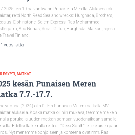
17.2025 tein 10 päivän livarin Punaisella Merellä. Aluksena oli
aistar, reitti North Read Sea and wrecks: Hurghada, Brothers,
dalus, Elphinstone, Salem Express, Ras Mohammed,
stlegorm, Abu Nuhas, Small Giftun, Hurghada. Matkan järjesti
e Travel Finland.
,
1 vuosi
sitten
5 EGYPTI
MATKAT
025 kesän Punaisen Meren
atka 7.7.-17.7.
me vuonna (2024) olin DTF:n Punaisen Meren matkalla MV
aistar aluksella. Koska matka oli niin mukava, teemme melkein
malla porukalla uuden matkan samaan vuodenaikaan samalla
ksella. Edellisellä kerralla reitti oli “Deep South”, eli eteläisen pään
rros. Nyt menemme pohjoiseen ja kohteena ovat mm. Ras