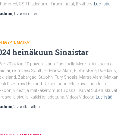
ammed, SS Thistlegorm, Tiranin riutat, Brothers
Lue lisää
nadmin
,
1 vuosi
sitten
4 EGYPTI
MATKAT
024 heinäkuun Sinaistar
6.7.2024 tein 10 päivän livarin Punaisella Merellä. Aluksena oli
aistar, reitti Deep South, eli Marsa Alam, Elphinstone, Daedalus,
k Island, Zabargad, St.John, Fury Shoals, Marsa Alam. Matkan
jesti Dive Travel Finland. Reissu suoritettu, kuvat ladattu jo
kkoon, videot ja matkakertomus tulossa… Kuvat Sukelluskuvat
raavalla sivulla, kaikki jo ladattuna. Videot Videoita
Lue lisää
nadmin
,
2 vuotta
sitten