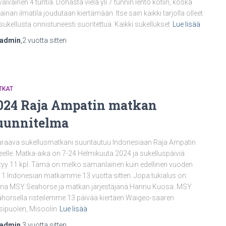
 vaivainen 4 tuntia. Dohasta vielä yli 7 tunnin lento kotiin, koska
ainan ilmatila joudutaan kiertämään. Itse sain kaikki tarjolla olleet
sukellusta onnistuneesti suoritettua. Kaikki sukellukset
Lue lisää
nadmin
,
2 vuotta
sitten
TKAT
024 Raja Ampatin matkan
uunnitelma
raava sukellusmatkani suuntautuu Indonesiaan Raja Ampatin
eelle. Matka-aika on 7-24 Helmikuuta 2024 ja sukelluspäiviä
tyy 11 kpl. Tämä on melko samanlainen kuin edellinen vuoden
1 Indonesian matkamme 13 vuotta sitten. Jopa tukialus on
ma MSY Seahorse ja matkan järjestäjänä Hannu Kuosa. MSY
horsella risteilemme 13 päivää kiertäen Waigeo-saaren
sipuolen, Misoolin
Lue lisää
nadmin
,
3 vuotta
sitten