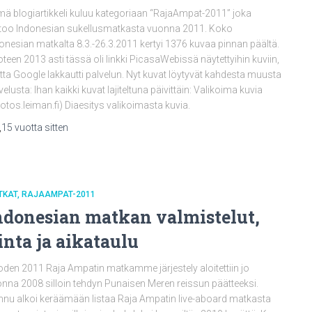
ä blogiartikkeli kuluu kategoriaan “RajaAmpat-2011” joka
too Indonesian sukellusmatkasta vuonna 2011. Koko
onesian matkalta 8.3.-26.3.2011 kertyi 1376 kuvaa pinnan päältä.
teen 2013 asti tässä oli linkki PicasaWebissä näytettyihin kuviin,
ta Google lakkautti palvelun. Nyt kuvat löytyvät kahdesta muusta
velusta: Ihan kaikki kuvat lajiteltuna päivittäin: Valikoima kuvia
otos.leiman.fi) Diaesitys valikoimasta kuvia.
,
15 vuotta
sitten
TKAT
RAJAAMPAT-2011
ndonesian matkan valmistelut,
inta ja aikataulu
den 2011 Raja Ampatin matkamme järjestely aloitettiin jo
nna 2008 silloin tehdyn Punaisen Meren reissun päätteeksi.
nu alkoi keräämään listaa Raja Ampatin live-aboard matkasta