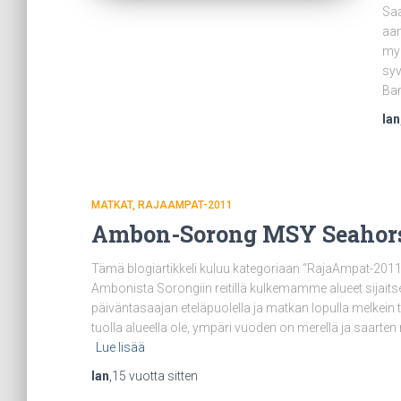
Saa
aam
myö
syv
Ban
Ian
MATKAT
RAJAAMPAT-2011
Ambon-Sorong MSY Seahorsel
Tämä blogiartikkeli kuluu kategoriaan “RajaAmpat-2011
Ambonista Sorongiin reitillä kulkemamme alueet sijait
päiväntasaajan eteläpuolella ja matkan lopulla melkein
tuolla alueella ole, ympäri vuoden on merellä ja saarte
Lue lisää
Ian
,
15 vuotta
sitten