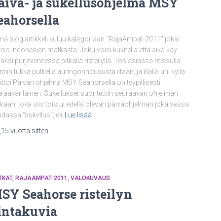
äivä- ja sukellusohjelma MSY
eahorsella
ä blogiartikkeli kuluu kategoriaan “RajaAmpat-2011” joka
too Indonesian matkasta. Joku voisi kuvitella että aika käy
käksi purjeveneessä pitkällä risteilyllä. Tosiasiassa reissulla
tiin tukka putkella auringonnoususta iltaan, ja illalla uni kyllä
ttoi.Päivän ohjelma MSY Seahorsella on tyypillisesti
raavanlainen: Sukellukset suoritettiin seuraavan ohjelman
aan, joka siis toistui edellä olevan päiväohjelman jokaisessa
dassa “sukellus“, eli
Lue lisää
,
15 vuotta
sitten
TKAT
RAJAAMPAT-2011
VALOKUVAUS
SY Seahorse risteilyn
intakuvia