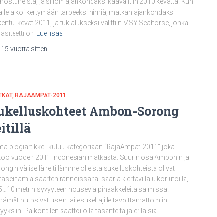
nnostuneista, ja silloin ajankohdaksi kaavailtiin 2010 kevättä. Kun
talle alkoi kertymään tarpeeksi nimiä, matkan ajankohdaksi
kentui kevät 2011, ja tukialukseksi valittiin MSY Seahorse, jonka
asiteetti on
Lue lisää
,
15 vuotta
sitten
TKAT
RAJAAMPAT-2011
ukelluskohteet Ambon-Sorong
itillä
ä blogiartikkeli kuluu kategoriaan “RajaAmpat-2011” joka
too vuoden 2011 Indonesian matkasta. Suurin osa Ambonin ja
ongin välisellä reitillämme olleista sukelluskohteista olivat
ttaseinämiä saarten rannoissa tai saaria kiertävillä ulkoriutoilla,
 5…10 metrin syvyyteen nousevia pinaakkeleita salmissa.
nämät putosivat usein laitesukeltajille tavoittamattomiin
yyksiin. Paikoitellen saattoi olla tasanteita ja erilaisia