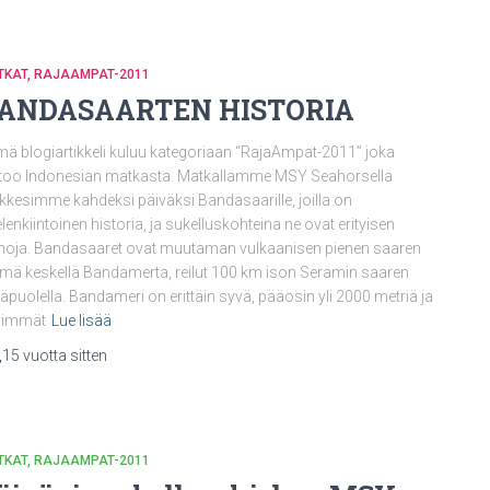
TKAT
RAJAAMPAT-2011
ANDASAARTEN HISTORIA
ä blogiartikkeli kuluu kategoriaan “RajaAmpat-2011” joka
too Indonesian matkasta. Matkallamme MSY Seahorsella
kkesimme kahdeksi päiväksi Bandasaarille, joilla on
lenkiintoinen historia, ja sukelluskohteina ne ovat erityisen
noja. Bandasaaret ovat muutaman vulkaanisen pienen saaren
mä keskellä Bandamerta, reilut 100 km ison Seramin saaren
läpuolella. Bandameri on erittäin syvä, pääosin yli 2000 metriä ja
vimmät
Lue lisää
,
15 vuotta
sitten
TKAT
RAJAAMPAT-2011