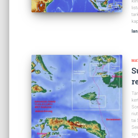
kii
lis
tar
kap
Ian
MA
S
re
Täm
ker
Sor
riu
tai
Sei
syv