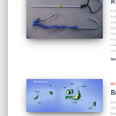
R
Ind
suk
Ind
kyl
ruo
mui
mik
oso
Ian
MA
B
Ban
art
Ban