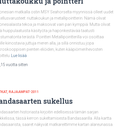
iuttakoukku ja pointteri
onesian matkalla ostin MSY Seahorselta myynnissä olleet uudet
ellusvarusteet: riuttakoukun ja metallipointterin. Nämä olivat
onesialaista tekoa ja maksoivat vain pari kymppiä. Mutta olivat
lä huippulaatuista käsityöta ja haponkestävää taatusti
stumatonta terästä. Pointteri Metallipointterilla voi osoittaa
lle kiinostavia juttuja meren alla, ja sillä onnistuu jopa
roskooppisen pienten eliöiden, kuten kääpiömerihevosten
ittelu
Lue lisää
,
15 vuotta
sitten
TKAT
RAJAAMPAT-2011
andasaarten sukellus
dasaarten historiasta kirjoitin edellisessä tämän sarjan
ikkelissa, tässä kerron sukeltamisesta Bandasaarilla. Alla kartta
dasaarista, saaret näkyvät matkareittimme kartan alareunassa.