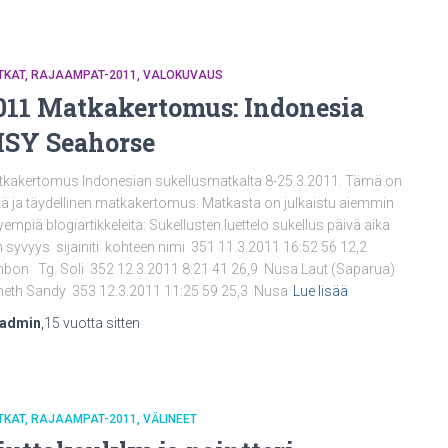
TKAT
RAJAAMPAT-2011
VALOKUVAUS
011 Matkakertomus: Indonesia
SY Seahorse
kakertomus Indonesian sukellusmatkalta 8-25.3.2011. Tämä on
kä ja täydellinen matkakertomus. Matkasta on julkaistu aiemmin
yempiä blogiartikkeleita: Sukellusten luettelo sukellus päivä aika
 syvyys sijainiti kohteen nimi 351 11.3.2011 16:52 56 12,2
on Tg. Soli 352 12.3.2011 8:21 41 26,9 Nusa Laut (Saparua)
eth Sandy 353 12.3.2011 11:25 59 25,3 Nusa
Lue lisää
nadmin
,
15 vuotta
sitten
TKAT
RAJAAMPAT-2011
VÄLINEET