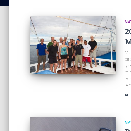
MA
2
M
Mat
pit
lyh
min
Amb
Am
ia
MA