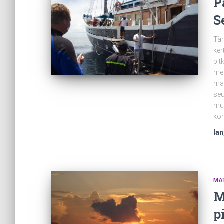
P
S
Täm
ker
pit
men
mai
seu
muk
koh
Ian
MA
M
p