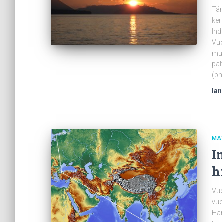
Täm
ker
Ind
Vuo
mut
pal
(ph
Ian
MA
I
h
Vuo
vuo
Han