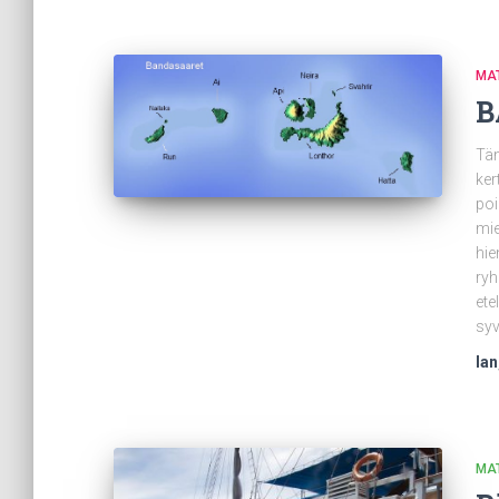
MA
B
Täm
ker
poi
mie
hie
ryh
ete
sy
Ian
MA