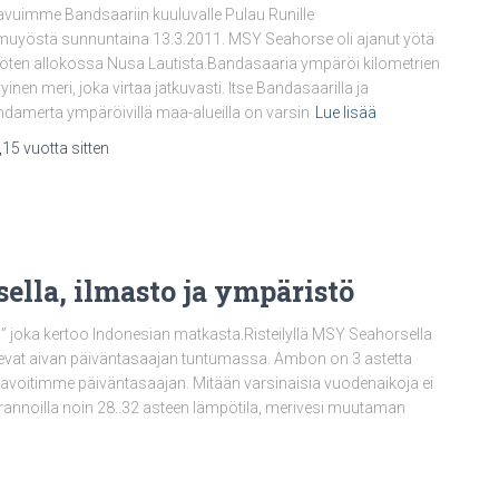
vuimme Bandsaariin kuuluvalle Pulau Runille
uyöstä sunnuntaina 13.3.2011. MSY Seahorse oli ajanut yötä
ten allokossa Nusa Lautista.Bandasaaria ympäröi kilometrien
yinen meri, joka virtaa jatkuvasti. Itse Bandasaarilla ja
damerta ympäröivillä maa-alueilla on varsin
Lue lisää
,
15 vuotta
sitten
la, ilmasto ja ympäristö
” joka kertoo Indonesian matkasta.Risteilyllä MSY Seahorsella
sevat aivan päiväntasaajan tuntumassa. Ambon on 3 astetta
 tavoitimme päiväntasaajan. Mitään varsinaisia vuodenaikoja ei
n rannoilla noin 28..32 asteen lämpötila, merivesi muutaman