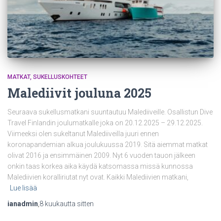
MATKAT
SUKELLUSKOHTEET
Malediivit jouluna 2025
Seuraava sukellusmatkani suuntautuu Malediiveille. Osallistun Dive
Travel Finlandin joulumatkalle joka on 20.12.2025 – 29.12.2025.
Viimeeksi olen sukeltanut Malediiveilla juuri ennen
koronapandemian alkua joulukuussa 2019. Sitä aiemmat matkat
olivat 2016 ja ensimmäinen 2009. Nyt 6 vuoden tauon jälkeen
onkin taas korkea aika käydä katsomassa missä kunnossa
Malediivien koralliriutat nyt ovat. Kaikki Malediivien matkani,
Lue lisää
ianadmin
,
8 kuukautta
sitten