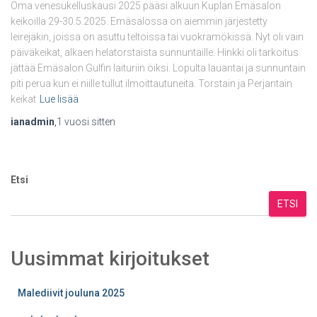
Oma venesukelluskausi 2025 pääsi alkuun Kuplan Emäsalon
keikoilla 29-30.5.2025. Emäsalossa on aiemmin järjestetty
leirejäkin, joissa on asuttu teltoissa tai vuokramökissä. Nyt oli vain
päiväkeikat, alkaen helatorstaista sunnuntaille. Hinkki oli tarkoitus
jättää Emäsalon Gulfin laituriin öiksi. Lopulta lauantai ja sunnuntain
piti perua kun ei niille tullut ilmoittautuneita. Torstain ja Perjantain
keikat
Lue lisää
ianadmin
,
1 vuosi
sitten
Etsi
ETSI
Uusimmat kirjoitukset
Malediivit jouluna 2025