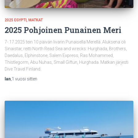
2025 EGYPTI
MATKAT
2025 Pohjoinen Punainen Meri
7-.17.2025 tein 10 päivän livarin Punaisella Merellä. Aluksena oli
Sinaistar, reitti North Read Sea and wrecks: Hurghada, Brothers,
Daedalus, Elphinstone, Salem Express, Ras Mohammed,
Thistlegorm, Abu Nuhas, Small Giftun, Hurghada. Matkan järjesti
Dive Travel Finland.
Ian
,
1 vuosi
sitten