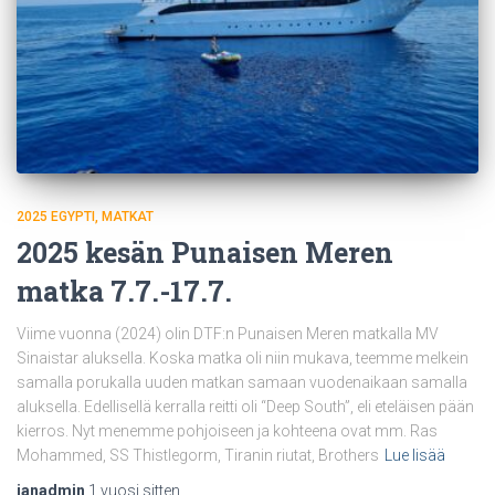
2025 EGYPTI
MATKAT
2025 kesän Punaisen Meren
matka 7.7.-17.7.
Viime vuonna (2024) olin DTF:n Punaisen Meren matkalla MV
Sinaistar aluksella. Koska matka oli niin mukava, teemme melkein
samalla porukalla uuden matkan samaan vuodenaikaan samalla
aluksella. Edellisellä kerralla reitti oli “Deep South”, eli eteläisen pään
kierros. Nyt menemme pohjoiseen ja kohteena ovat mm. Ras
Mohammed, SS Thistlegorm, Tiranin riutat, Brothers
Lue lisää
ianadmin
,
1 vuosi
sitten