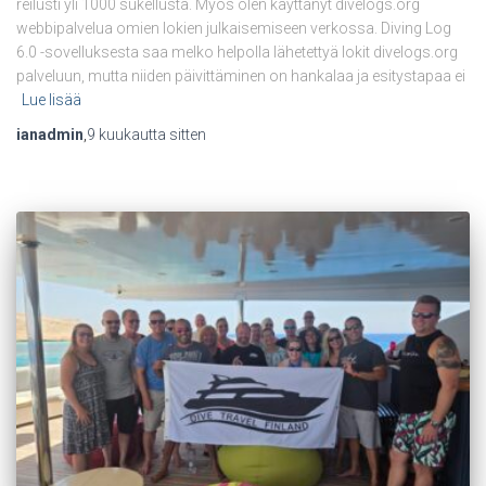
reilusti yli 1000 sukellusta. Myös olen käyttänyt divelogs.org
webbipalvelua omien lokien julkaisemiseen verkossa. Diving Log
6.0 -sovelluksesta saa melko helpolla lähetettyä lokit divelogs.org
palveluun, mutta niiden päivittäminen on hankalaa ja esitystapaa ei
Lue lisää
ianadmin
,
9 kuukautta
sitten