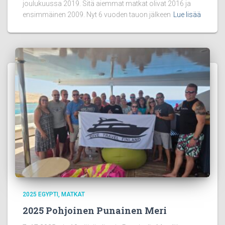
joulukuussa 2019. Sitä aiemmat matkat olivat 2016 ja
ensimmäinen 2009. Nyt 6 vuoden tauon jälkeen
Lue lisää
2025 EGYPTI
MATKAT
2025 Pohjoinen Punainen Meri