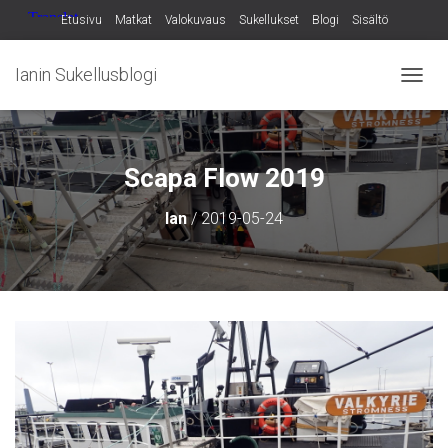
Etusivu
Matkat
Valokuvaus
Sukellukset
Blogi
Sisältö
Ianin Sukellusblogi
N
A
V
I
G
Scapa Flow 2019
O
I
Ian
/
2019-05-24
N
T
I
P
Ä
Ä
L
L
E
/
P
O