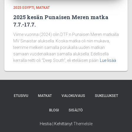
2025 EGYPTI
MATKAT
2025 kesän Punaisen Meren matka
7.7.-17.7.
Viime vuonna (2024) olin DTF:n Punaisen Meren matkalla
MV Sinaistar aluksella. Koska matka oli niin mukava,
teemme melkein samalla porukalla uuden matkan
samaan vuodenaikaan samalla aluksella. Edellisellä
kerralla reitti oli “Deep South”, eli eteläisen pään
Lue lisää
ETUSIVU
MATKAT
VALOKUVAUS
SUKELLUKSET
BLOGI
SISÄLTÖ
Hestia | Kehittänyt
ThemeIsle