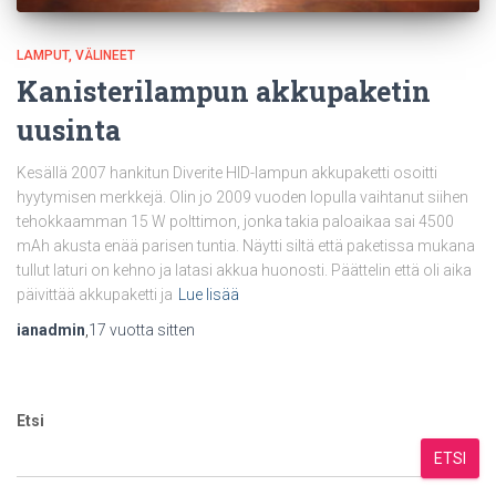
LAMPUT
VÄLINEET
Kanisterilampun akkupaketin
uusinta
Kesällä 2007 hankitun Diverite HID-lampun akkupaketti osoitti
hyytymisen merkkejä. Olin jo 2009 vuoden lopulla vaihtanut siihen
tehokkaamman 15 W polttimon, jonka takia paloaikaa sai 4500
mAh akusta enää parisen tuntia. Näytti siltä että paketissa mukana
tullut laturi on kehno ja latasi akkua huonosti. Päättelin että oli aika
päivittää akkupaketti ja
Lue lisää
ianadmin
,
17 vuotta
sitten
Etsi
ETSI