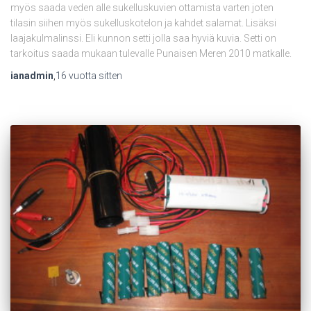
myös saada veden alle sukelluskuvien ottamista varten joten
tilasin siihen myös sukelluskotelon ja kahdet salamat. Lisäksi
laajakulmalinssi. Eli kunnon setti jolla saa hyviä kuvia. Setti on
tarkoitus saada mukaan tulevalle Punaisen Meren 2010 matkalle.
ianadmin
,
16 vuotta
sitten