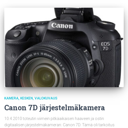
KAMERA
KESKEN
VALOKUVAUS
Canon 7D järjestelmäkamera
10.4.2010 toteutin viimein pitkäaikaisen haaveen ja ostin
digitaalisen järjestelmäkameran: Canon 7D. Tämä oli tarkoitus