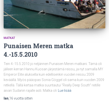
MATKAT
Punaisen Meren matka
4.-15.5.2010
Tein 4.-15.5.2010 jo neljännen Punaisen Meren matkani. Tämä oli
jälleen kerran Hannu Kuosan järjestämä reissu, ja nyt samalla MY
Emperor Elite aluksella kuin edellisenkin vuoden reissu 2009
keväällä. Myös pääopas Sonia Göggel oli sama kuin vuoden 2009
retkellä. Tällä kertaa matka suuntautui “Really Deep South” reitille
aivan Sudanin rajalle asti. Matka oli
Lue lisää
Ian
,
16 vuotta
sitten