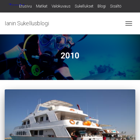
Etusivu
Matkat
Valokuvaus
Sukellukset
Blogi
Sisältö
Ianin Sukellusblogi
NAVIG
PÄÄLL
2010