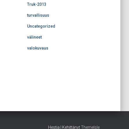
Truk-2013
turvallisuus
Uncategorized
välineet
valokuvaus
Hestia | Kehittänyt
ThemeIsle