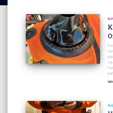
KU
K
O
Päi
han
pää
oik
Pun
pah
ia
KE