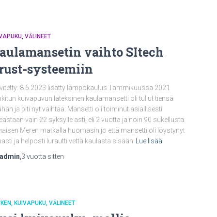
IVAPUKU
VÄLINEET
aulamansetin vaihto SItech
rust-systeemiin
vitetty: 8.6.2023 lisätty lämpökaulus Tammikuussa 2021
kitun kuivapuvun lateksinen kaulamansetti oli tullut tiensä
hän ja piti nyt vaihtaa. Mansetti oli toiminut asiallisesti
eastaan vain 22 syksylle asti, eli 2 vuotta ja noin 90 sukellusta.
aisen Meren matkalla huomasin jo että mansetti oli löystynyt
asti ja helposti lurautti vettä kaulasta sisään
Lue lisää
nadmin
,
3 vuotta
sitten
SKEN
KUIVAPUKU
VÄLINEET