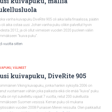
usi kuivapuku, mallia
ukellusluola
ka vanha kuivapuku DiveRite 905 oli aika lailla finaalissa, päätin
ä oli aika ostaa uusi. Johan vanha puku olikin palvellut hyvin
desta 2012, ja oli ollut viimeisen vuoden 2020 puoleen väliin
mmäkseen “kuiva puku”.
,
6 vuotta
sitten
IVAPUKU
VÄLINEET
usi kuivapuku, DiveRite 905
immäinen Viking kuivapuku, jonka hankin syksyllä 2006 on
anut vuotamaan vähän joka paikasta eikä ole enää “kuiva” puku.
ulla on nyt sukellettu vajaat 7 vuotta, reilut 200 sukellusta
immäkseen Suomen vesissä. Kerran puku oli mukana
ptissäkin vuoden 2008 Punaisen Meren reissulla. Olen paikkaillut