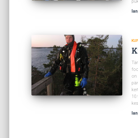
puk
Ian
KU
K
Täm
foo
on 
päi
ker
10.
kes
Ian