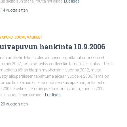
ua sieltä sun täältä, mutta nyt alkaa
Lue lisää
,
14 vuotta
sitten
IVAPUKU
SUOMI
VÄLINEET
uivapuvun hankinta 10.9.2006
än artikkelin tekstin olen alunperin kirjoittanut snorkkeli.net
rumin 2007, josta se löytyy edelleenkin tämän linkin takaa. Teksti
muokattu tähän blogiin myöhemmin vuonna 2012, mutta
vätty alkuperäiseen tapahtuma aikaan vuodelle 2006.Tämä on
tomus kuinka hankin ensimmäisen kuivapukuni, jonka ostin
9.2006. Käytin sittemmin pukua monta vuotta, kunnes 2012
ällä jouduin hankkimaan
Lue lisää
,
20 vuotta
sitten