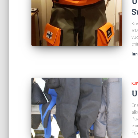
U
S
Kos
ett
vuo
eni
Ian
KU
U
Ens
alk
Puv
en
Egy