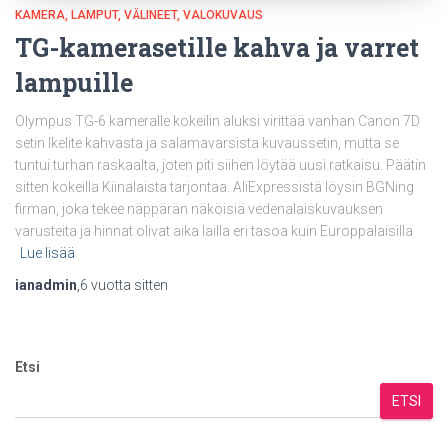
KAMERA
LAMPUT
VÄLINEET
VALOKUVAUS
TG-kamerasetille kahva ja varret
lampuille
Olympus TG-6 kameralle kokeilin aluksi virittää vanhan Canon 7D
setin Ikelite kahvasta ja salamavarsista kuvaussetin, mutta se
tuntui turhan raskaalta, joten piti siihen löytää uusi ratkaisu. Päätin
sitten kokeilla Kiinalaista tarjontaa. AliExpressistä löysin BGNing
firman, joka tekee näppärän näköisiä vedenalaiskuvauksen
varusteita ja hinnat olivat aika lailla eri tasoa kuin Europpalaisilla
Lue lisää
ianadmin
,
6 vuotta
sitten
Etsi
ETSI