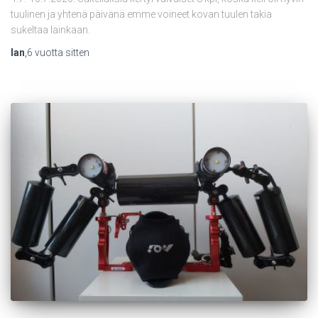
tuulinen ja yhtenä päivänä emme voineet kovan tuulen takia
sukeltaa lainkaan.
Ian
,
6 vuotta
sitten