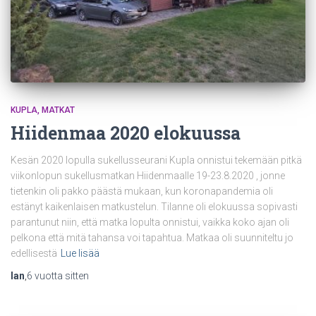
KUPLA
MATKAT
Hiidenmaa 2020 elokuussa
Kesän 2020 lopulla sukellusseurani Kupla onnistui tekemään pitkä
viikonlopun sukellusmatkan Hiidenmaalle 19-23.8.2020 , jonne
tietenkin oli pakko päästä mukaan, kun koronapandemia oli
estänyt kaikenlaisen matkustelun. Tilanne oli elokuussa sopivasti
parantunut niin, että matka lopulta onnistui, vaikka koko ajan oli
pelkona että mitä tahansa voi tapahtua. Matkaa oli suunniteltu jo
edellisestä
Lue lisää
Ian
,
6 vuotta
sitten