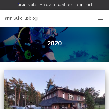
Etusivu
Matkat
Valokuvaus
Sukellukset
Blogi
Sisältö
Ianin Sukellusblogi
NAVIG
PÄÄLL
2020