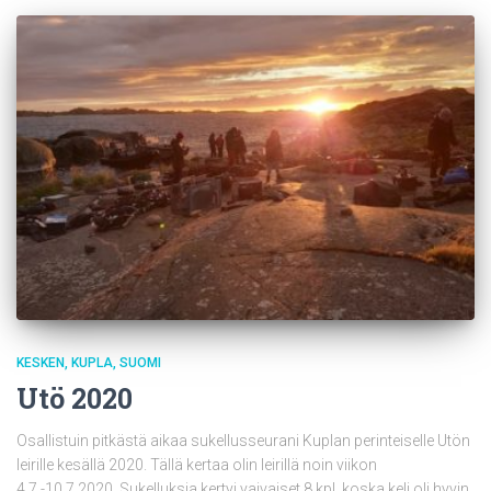
KESKEN
KUPLA
SUOMI
Utö 2020
Osallistuin pitkästä aikaa sukellusseurani Kuplan perinteiselle Utön
leirille kesällä 2020. Tällä kertaa olin leirillä noin viikon
4.7.-10.7.2020. Sukelluksia kertyi vaivaiset 8 kpl, koska keli oli hyvin