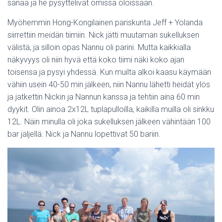
sanaa ja he pysyttelivät omissa oloissaan.
Myöhemmin Hong-Kongilainen pariskunta Jeff + Yolanda
siirrettiin meidän tiimiin. Nick jätti muutaman sukelluksen
välistä, ja silloin opas Nannu oli parini. Mutta kaikkialla
näkyvyys oli niin hyvä että koko tiimi näki koko ajan
toisensa ja pysyi yhdessä. Kun muilta alkoi kaasu käymään
vähiin usein 40-50 min jälkeen, niin Nannu lähetti heidät ylös
ja jatkettin Nickin ja Nannun kanssa ja tehtiin aina 60 min
dyykit. Olin ainoa 2x12L tuplapulloilla, kaikilla muilla oli sinkku
12L. Näin minulla oli joka sukelluksen jälkeen vähintään 100
bar jäljellä. Nick ja Nannu lopettivat 50 bariin.