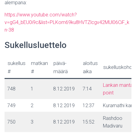
alempana:
https://www.youtube.com/watch?
v=gG4_bEU0i9c&list=PLKom69ku8HVTZlcgv42MUl06CiF_k
n-38
Sukellusluettelo
sukellus
matkan
päivä-
aloitus
sukelluskohde
#
#
määrä
aika
Lankan manta
748
1
8.12.2019
7:14
point
749
2
8.12.2019
12:37
Kuramathi kan
Rashdoo
750
3
8.12.2019
15:52
Madivaru