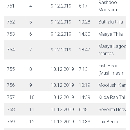
Rashdoo
751
4
9.12.2019
6:17
Madivaru
752
5
9.12.2019
10:28
Bathala thila
753
6
9.12.2019
14:30
Maaya Thila
Maaya Lagoon
754
7
9.12.2019
18:47
mantas
Fish Head
755
8
10.12.2019
7:13
(Mushimasmingi
756
9
10.12.2019
10:19
Moofushi Kand
757
10
10.12.2019
14:39
Kuda Rah Thila
758
11
11.12.2019
6:48
Seventh Heave
759
12
11.12.2019
10:33
Lux Beuru