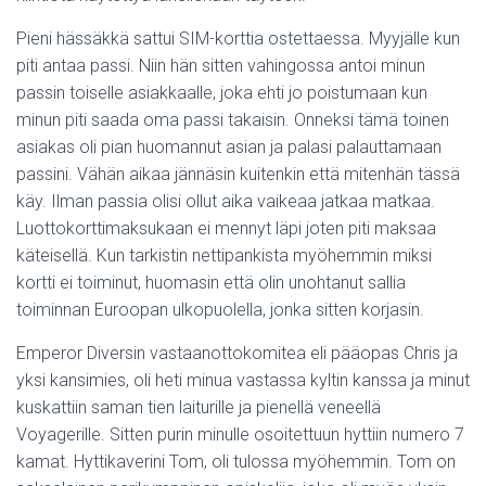
Pieni hässäkkä sattui SIM-korttia ostettaessa. Myyjälle kun
piti antaa passi. Niin hän sitten vahingossa antoi minun
passin toiselle asiakkaalle, joka ehti jo poistumaan kun
minun piti saada oma passi takaisin. Onneksi tämä toinen
asiakas oli pian huomannut asian ja palasi palauttamaan
passini. Vähän aikaa jännäsin kuitenkin että mitenhän tässä
käy. Ilman passia olisi ollut aika vaikeaa jatkaa matkaa.
Luottokorttimaksukaan ei mennyt läpi joten piti maksaa
käteisellä. Kun tarkistin nettipankista myöhemmin miksi
kortti ei toiminut, huomasin että olin unohtanut sallia
toiminnan Euroopan ulkopuolella, jonka sitten korjasin.
Emperor Diversin vastaanottokomitea eli pääopas Chris ja
yksi kansimies, oli heti minua vastassa kyltin kanssa ja minut
kuskattiin saman tien laiturille ja pienellä veneellä
Voyagerille. Sitten purin minulle osoitettuun hyttiin numero 7
kamat. Hyttikaverini Tom, oli tulossa myöhemmin. Tom on