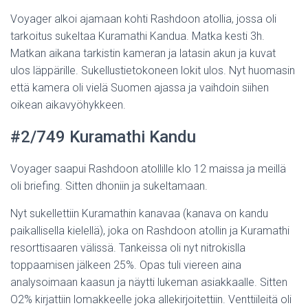
Voyager alkoi ajamaan kohti Rashdoon atollia, jossa oli
tarkoitus sukeltaa Kuramathi Kandua. Matka kesti 3h.
Matkan aikana tarkistin kameran ja latasin akun ja kuvat
ulos läppärille. Sukellustietokoneen lokit ulos. Nyt huomasin
että kamera oli vielä Suomen ajassa ja vaihdoin siihen
oikean aikavyöhykkeen.
#2/749 Kuramathi Kandu
Voyager saapui Rashdoon atollille klo 12 maissa ja meillä
oli briefing. Sitten dhoniin ja sukeltamaan.
Nyt sukellettiin Kuramathin kanavaa (kanava on kandu
paikallisella kielellä), joka on Rashdoon atollin ja Kuramathi
resorttisaaren välissä. Tankeissa oli nyt nitrokislla
toppaamisen jälkeen 25%. Opas tuli viereen aina
analysoimaan kaasun ja näytti lukeman asiakkaalle. Sitten
O2% kirjattiin lomakkeelle joka allekirjoitettiin. Venttiileitä oli