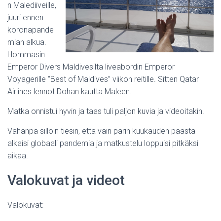
I
n Malediiveille,
S
juuri ennen
koronapande
mian alkua.
Hommasin
Emperor Divers Maldivesilta liveabordin Emperor
Voyagerille “Best of Maldives” viikon reitille. Sitten Qatar
Airlines lennot Dohan kautta Maleen.
Matka onnistui hyvin ja taas tuli paljon kuvia ja videoitakin.
Vähänpä silloin tiesin, että vain parin kuukauden päästä
alkaisi globaali pandemia ja matkustelu loppuisi pitkäksi
aikaa.
Valokuvat ja videot
Valokuvat: