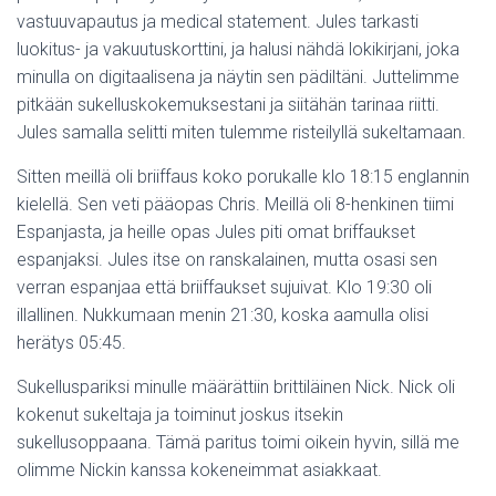
vastuuvapautus ja medical statement. Jules tarkasti
luokitus- ja vakuutuskorttini, ja halusi nähdä lokikirjani, joka
minulla on digitaalisena ja näytin sen pädiltäni. Juttelimme
pitkään sukelluskokemuksestani ja siitähän tarinaa riitti.
Jules samalla selitti miten tulemme risteilyllä sukeltamaan.
Sitten meillä oli briiffaus koko porukalle klo 18:15 englannin
kielellä. Sen veti pääopas Chris. Meillä oli 8-henkinen tiimi
Espanjasta, ja heille opas Jules piti omat briffaukset
espanjaksi. Jules itse on ranskalainen, mutta osasi sen
verran espanjaa että briiffaukset sujuivat. Klo 19:30 oli
illallinen. Nukkumaan menin 21:30, koska aamulla olisi
herätys 05:45.
Sukelluspariksi minulle määrättiin brittiläinen Nick. Nick oli
kokenut sukeltaja ja toiminut joskus itsekin
sukellusoppaana. Tämä paritus toimi oikein hyvin, sillä me
olimme Nickin kanssa kokeneimmat asiakkaat.