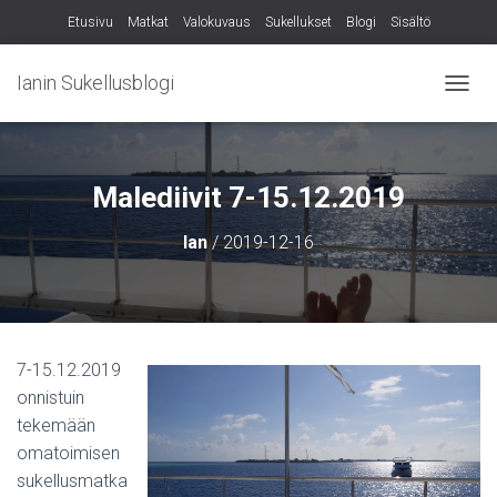
Etusivu
Matkat
Valokuvaus
Sukellukset
Blogi
Sisältö
Ianin Sukellusblogi
N
A
V
I
G
Malediivit 7-15.12.2019
O
I
Ian
/
2019-12-16
N
T
I
P
Ä
Ä
7-15.12.2019
L
onnistuin
L
E
tekemään
/
omatoimisen
P
sukellusmatka
O