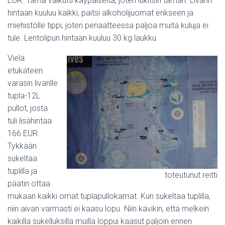
EUR. Tämä vaikutti käypäiseltä, joten lukitsin tämän. Livarin
hintaan kuuluu kaikki, paitsi alkoholijuomat erikseen ja
miehistölle tippi, joten periaatteessa paljoa muita kuluja ei
tule. Lentolipun hintaan kuuluu 30 kg laukku.
Vielä
etukäteen
varasin livarille
tupla-12L
pullot, josta
tuli lisähintaa
166 EUR.
Tykkään
sukeltaa
tuplilla ja
toteutunut reitti
päätin ottaa
mukaan kaikki omat tuplapullokamat. Kun sukeltaa tuplilla,
niin aivan varmasti ei kaasu lopu. Niin kävikin, että melkein
kaikilla sukelluksilla muilla loppui kaasut paljoin ennen