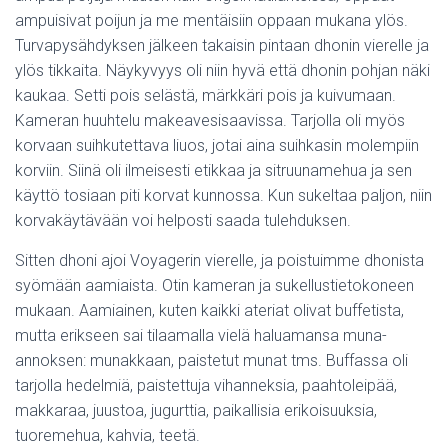
ampuisivat poijun ja me mentäisiin oppaan mukana ylös.
Turvapysähdyksen jälkeen takaisin pintaan dhonin vierelle ja
ylös tikkaita. Näykyvyys oli niin hyvä että dhonin pohjan näki
kaukaa. Setti pois selästä, märkkäri pois ja kuivumaan.
Kameran huuhtelu makeavesisaavissa. Tarjolla oli myös
korvaan suihkutettava liuos, jotai aina suihkasin molempiin
korviin. Siinä oli ilmeisesti etikkaa ja sitruunamehua ja sen
käyttö tosiaan piti korvat kunnossa. Kun sukeltaa paljon, niin
korvakäytävään voi helposti saada tulehduksen.
Sitten dhoni ajoi Voyagerin vierelle, ja poistuimme dhonista
syömään aamiaista. Otin kameran ja sukellustietokoneen
mukaan. Aamiainen, kuten kaikki ateriat olivat buffetista,
mutta erikseen sai tilaamalla vielä haluamansa muna-
annoksen: munakkaan, paistetut munat tms. Buffassa oli
tarjolla hedelmiä, paistettuja vihanneksia, paahtoleipää,
makkaraa, juustoa, jugurttia, paikallisia erikoisuuksia,
tuoremehua, kahvia, teetä.