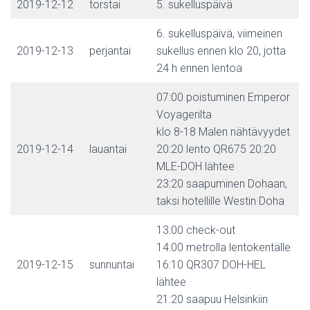
2019-12-12
torstai
5. sukelluspäivä
6. sukelluspäivä, viimeinen
2019-12-13
perjantai
sukellus ennen klo 20, jotta
24 h ennen lentoa
07:00 poistuminen Emperor
Voyagerilta
klo 8-18 Malen nähtävyydet
2019-12-14
lauantai
20:20 lento QR675 20:20
MLE-DOH lähtee
23:20 saapuminen Dohaan,
taksi hotellille Westin Doha
13:00 check-out
14:00 metrolla lentokentälle
2019-12-15
sunnuntai
16:10 QR307 DOH-HEL
lähtee
21:20 saapuu Helsinkiin