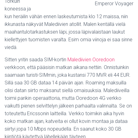
Torkuin
Emperor Voyager
koneessa ja
kun heräilin vähän ennen laskeutumista klo 12 maissa, niin
ikkunasta näkyvät Malediivien atollit. Malen kentällä vielä
maahantulotarkastuksen läpi, jossa läpivalaistaan laukut
kiellettyjen tuomisten varalta. Esim omia viinoja ei saa sinne
viedä.
Sitten yritin saada SIM-kortin
Malediivien Ooredoon
verkkoon, että pääsisin matkan aikana nettiin. Onnistuinkin
saamaan turisti-SIMmin, joka kustansi 770 MVR eli 44 EUR.
Sillä saa 30 GB dataa 14 päivän ajan. Roaming maksuilla
olisi datan siirto maksanut siellä omaisuuksia. Malediiveilla
toimii parikin operaattoria, mutta Ooredoon 4G verkko
vaikutti pienen selvittelyn jälkeen parhaalta valinnalta. Se on
toteutettu Ericssonin laitteilla. Verkko toimikin aika hyvin
koko matkan ajan, katveita ei ollut kovin montaa ja dataa
siirtyi jopa 10 Mbps nopeudella. En saanut koko 30 GB
kiintiötä käytettyä lähellekään täyteen.