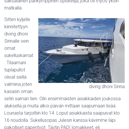
saksalainen parikymppinen opiskelija, joka oli myös yksin
matkalla.
Sitten kyljelle
kiinnitettyyn
diving dhoni
Sirinalle vein
omat
sukelluskamat
. Tilaamani
tuplapullot
olivat siellä
valmiina joten
diving dhoni Sirina
kasasin oman
setin saman tien. Olin ensimmäisten asiakkaiden joukossa
aluksella ja muita alkoi päivän mittaan saapumaan lisää.
Lounasta tarjoiltiin klo 14. Loput asiakkaista saapuivat klo
16 noudolla. Sukellusopas Julesin kanssa kävimme läpi
pakolliset paperityöt. Täytin PADI lomakkeet, eli