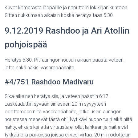
Kuvat kamerasta läppärille ja naputtelin lokikirjan kuntoon.
Sitten nukkumaan aikaisin koska herätys taas 5:30.
9.12.2019 Rashdoo ja Ari Atollin
pohjoispää
Herätys 5:30. Piti auringonnousun aikaan päästä veteen,
jotta ehkä näkisi vasarapäähaita.
#4/751 Rashdoo Madivaru
Sika-aikainen herätys siis, ja veteen päästiin 6:17.
Laskeuduttiin syvään sinieseen 20 m syvyyteen
odottamaan niitä vasarapäähaita, jotka usein auringon
noustessa menevät tästä ohi. Nyt kävi huono tuuri eikä niitä
nähty, ehkä siksi että virtausta ei ollut lainkaan ja hait eivät
tykkää olla paikoissa joissa ei vesi virtaa. 20 min odottelun