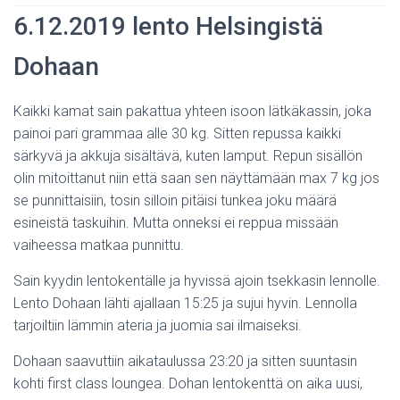
6.12.2019 lento Helsingistä
Dohaan
Kaikki kamat sain pakattua yhteen isoon lätkäkassin, joka
painoi pari grammaa alle 30 kg. Sitten repussa kaikki
särkyvä ja akkuja sisältävä, kuten lamput. Repun sisällön
olin mitoittanut niin että saan sen näyttämään max 7 kg jos
se punnittaisiin, tosin silloin pitäisi tunkea joku määrä
esineistä taskuihin. Mutta onneksi ei reppua missään
vaiheessa matkaa punnittu.
Sain kyydin lentokentälle ja hyvissä ajoin tsekkasin lennolle.
Lento Dohaan lähti ajallaan 15:25 ja sujui hyvin. Lennolla
tarjoiltiin lämmin ateria ja juomia sai ilmaiseksi.
Dohaan saavuttiin aikataulussa 23:20 ja sitten suuntasin
kohti first class loungea. Dohan lentokenttä on aika uusi,