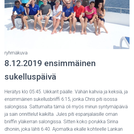
ryhmäkuva
8.12.2019 ensimmäinen
sukelluspäivä
Herätys klo 05:45. Uikkarit päälle. Vähän kahvia ja keksiä, ja
ensimmäinen sukellusbriiffi 6:15, jonka Chris piti isossa
salongissa. Sattumalta tämä oli myös minun syntymäpäivä
ja sain onnittelut kaikilta. Jules piti espanjalaisille oman
briiffin yläkerran salongissa. Sitten koko porukka Sirina
dhoniin, joka lähti 6:40. Ajomatka ekalle kohteelle Lankan