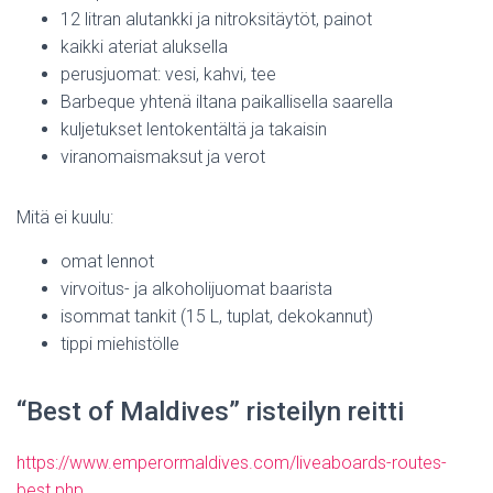
12 litran alutankki ja nitroksitäytöt, painot
kaikki ateriat aluksella
perusjuomat: vesi, kahvi, tee
Barbeque yhtenä iltana paikallisella saarella
kuljetukset lentokentältä ja takaisin
viranomaismaksut ja verot
Mitä ei kuulu:
omat lennot
virvoitus- ja alkoholijuomat baarista
isommat tankit (15 L, tuplat, dekokannut)
tippi miehistölle
“Best of Maldives” risteilyn reitti
https://www.emperormaldives.com/liveaboards-routes-
best.php