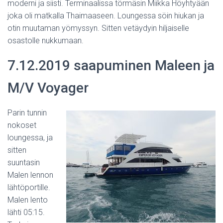
moderni ja siisti. Terminaalissa törmäsin Miikka Höyhtyään
joka oli matkalla Thaimaaseen. Loungessa söin hiukan ja
otin muutaman yömyssyn. Sitten vetäydyin hiljaiselle
osastolle nukkumaan.
7.12.2019 saapuminen Maleen ja
M/V Voyager
Parin tunnin
nokoset
loungessa, ja
sitten
suuntasin
Malen lennon
lähtöportille.
Malen lento
lähti 05:15.