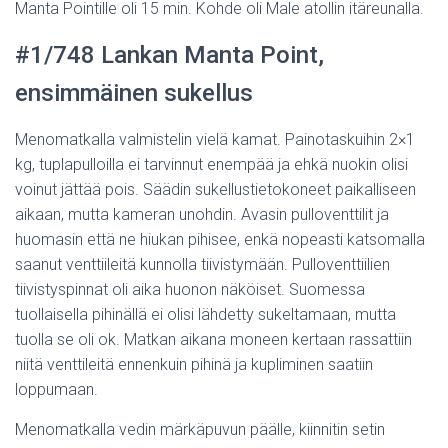
Manta Pointille oli 15 min. Kohde oli Male atollin itäreunalla.
#1/748 Lankan Manta Point,
ensimmäinen sukellus
Menomatkalla valmistelin vielä kamat. Painotaskuihin 2×1
kg, tuplapulloilla ei tarvinnut enempää ja ehkä nuokin olisi
voinut jättää pois. Säädin sukellustietokoneet paikalliseen
aikaan, mutta kameran unohdin. Avasin pulloventtilit ja
huomasin että ne hiukan pihisee, enkä nopeasti katsomalla
saanut venttiileitä kunnolla tiivistymään. Pulloventtiilien
tiivistyspinnat oli aika huonon näköiset. Suomessa
tuollaisella pihinällä ei olisi lähdetty sukeltamaan, mutta
tuolla se oli ok. Matkan aikana moneen kertaan rassattiin
niitä venttileitä ennenkuin pihinä ja kupliminen saatiin
loppumaan.
Menomatkalla vedin märkäpuvun päälle, kiinnitin setin