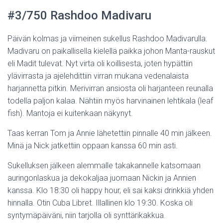
#3/750 Rashdoo Madivaru
Päivän kolmas ja viimeinen sukellus Rashdoo Madivarulla.
Madivaru on paikallisella kielellä paikka johon Manta-rauskut
eli Madit tulevat. Nyt virta oli koillisesta, joten hypättiin
ylävirrasta ja ajelehdittiin virran mukana vedenalaista
harjannetta pitkin. Merivirran ansiosta oli harjanteen reunalla
todella paljon kalaa. Nähtiin myös harvinainen lehtikala (leaf
fish). Mantoja ei kuitenkaan näkynyt.
Taas kerran Tom ja Annie lähetettiin pinnalle 40 min jälkeen.
Minä ja Nick jatkettiin oppaan kanssa 60 min asti.
Sukelluksen jälkeen alemmalle takakannelle katsomaan
auringonlaskua ja dekokaljaa juomaan Nickin ja Annien
kanssa. Klo 18:30 oli happy hour, eli sai kaksi drinkkiä yhden
hinnalla. Otin Cuba Libret. Illallinen klo 19:30. Koska oli
syntymäpäiväni, niin tarjolla oli synttärikakkua.