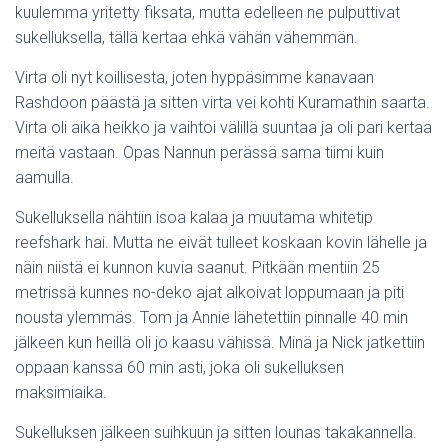
kuulemma yritetty fiksata, mutta edelleen ne pulputtivat
sukelluksella, tällä kertaa ehkä vähän vähemmän.
Virta oli nyt koillisesta, joten hyppäsimme kanavaan
Rashdoon päästä ja sitten virta vei kohti Kuramathin saarta.
Virta oli aika heikko ja vaihtoi välillä suuntaa ja oli pari kertaa
meitä vastaan. Opas Nannun perässä sama tiimi kuin
aamulla.
Sukelluksella nähtiin isoa kalaa ja muutama whitetip
reefshark hai. Mutta ne eivät tulleet koskaan kovin lähelle ja
näin niistä ei kunnon kuvia saanut. Pitkään mentiin 25
metrissä kunnes no-deko ajat alkoivat loppumaan ja piti
nousta ylemmäs. Tom ja Annie lähetettiin pinnalle 40 min
jälkeen kun heillä oli jo kaasu vähissä. Minä ja Nick jatkettiin
oppaan kanssa 60 min asti, joka oli sukelluksen
maksimiaika.
Sukelluksen jälkeen suihkuun ja sitten lounas takakannella.