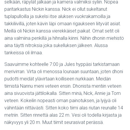
selkään, räpylät jalkaan ja kamera valmiiksi syliin. Nopea
paritarkastus Nickin kanssa. Nick ei ollut sukeltanut
tuplapulloilla ja sukelsi itse aluksen vuokrakamoilla ja
takkiliivillä, joten kävin läpi omaan rigaukseen liityvät asiat.
Meillä oli Nickin kanssa vierekkäiset paikat. Omat setit oli
aina valmiina penkillä ja hihnalla kiinni. Niihin dhonin miehistö
aina täytti nitroksia joka sukelluksen jälkeen. Alussa
tankeissa oli ilmaa.
Saavuimme kohteelle 7:00 ja Jules hyppäsi tarkistamaan
merivirran. Virta oli menossa lounaan suuntaan, joten dhoni
pudotti meidät ylävirtaan koilliseen nurkkaan. Meidän
tiimistä Nannu meni veteen ensin. Dhonista mentiin veteen
aina sivuovista jättiloikalla. Sitten minä, Nick, Annie ja Tom
veteen. Kokeilin nopeasti oman painotuksen, ja lyijyä oli
vähintään riittävästi. Sitten koko tiimi alas riutan reunalle 14
metriin. Sitten rinnettä alas 22 m. Vesi oli todella kirjasta ja
näkyvyys yli 20 m. Muut tiimit seurasivat perässä.