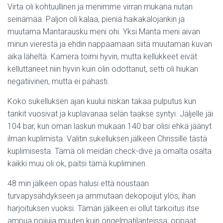
Virta oli kohtuullinen ja menimme virran mukana riutan
seinämää. Paljon oli kalaa, pieniä haikakalojankin ja
muutama Mantarausku meni ohi. Yksi Manta meni aivan
minun vierestä ja ehdin nappaamaan siitä muutaman kuvan
aika läheltä. Kamera toimi hyvin, mutta kellukkeet eivät
kelluttaneet niin hyvin kuin olin odottanut, setti oli hiukan
negatiivinen, mutta ei pahasti.
Koko sukelluksen ajan kuului niskan takaa pulputus kun
tankit vuosivat ja kuplavanaa selän taakse syntyi. Jäljelle jäi
104 bar, kun oman laskun mukaan 140 bar olisi ehkä jäänyt
ilman kuplimista. Valitin sukelluksen jälkeen Chrissille tästä
kuplimisesta. Tämä oli meidän check-dive ja omalta osalta
kaikki muu oli ok, paitsi tämä kupliminen.
48 min jälkeen opas halusi että noustaan
turvapysähdykseen ja ammutaan dekopoijut ylös, ihan
harjoituksen vuoksi. Tämän jälkeen ei ollut tarkoitus itse
ampua poijuja muuten kuin ongelmatilanteissa, oppaat