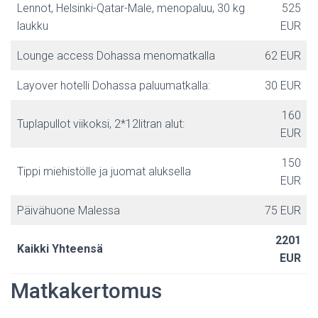
Lennot, Helsinki-Qatar-Male, menopaluu, 30 kg
525
laukku
EUR
Lounge access Dohassa menomatkalla
62 EUR
Layover hotelli Dohassa paluumatkalla:
30 EUR
160
Tuplapullot viikoksi, 2*12litran alut:
EUR
150
Tippi miehistölle ja juomat aluksella
EUR
Päivähuone Malessa
75 EUR
2201
Kaikki Yhteensä
EUR
Matkakertomus