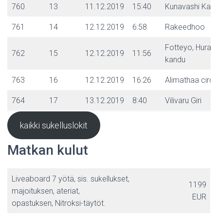
760
13
11.12.2019
15:40
Kunavashi Kan
761
14
12.12.2019
6:58
Rakeedhoo
Fotteyo, Hurah
762
15
12.12.2019
11:56
kandu
763
16
12.12.2019
16:26
Alimathaa circu
764
17
13.12.2019
8:40
Vilivaru Giri
kaikki sukelluslokit
Matkan kulut
Liveaboard 7 yötä, sis. sukellukset,
1199
majoituksen, ateriat,
EUR
opastuksen, Nitroksi-täytöt.