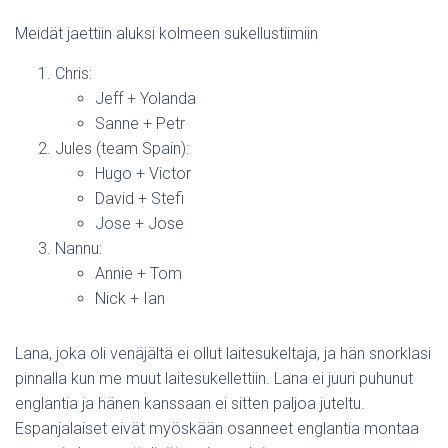
Meidät jaettiin aluksi kolmeen sukellustiimiin
Chris:
Jeff + Yolanda
Sanne + Petr
Jules (team Spain):
Hugo + Victor
David + Stefi
Jose + Jose
Nannu:
Annie + Tom
Nick + Ian
Lana, joka oli venäjältä ei ollut laitesukeltaja, ja hän snorklasi
pinnalla kun me muut laitesukellettiin. Lana ei juuri puhunut
englantia ja hänen kanssaan ei sitten paljoa juteltu.
Espanjalaiset eivät myöskään osanneet englantia montaa