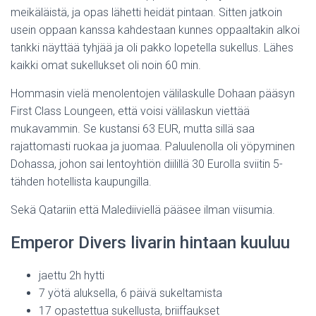
meikäläistä, ja opas lähetti heidät pintaan. Sitten jatkoin
usein oppaan kanssa kahdestaan kunnes oppaaltakin alkoi
tankki näyttää tyhjää ja oli pakko lopetella sukellus. Lähes
kaikki omat sukellukset oli noin 60 min.
Hommasin vielä menolentojen välilaskulle Dohaan pääsyn
First Class Loungeen, että voisi välilaskun viettää
mukavammin. Se kustansi 63 EUR, mutta sillä saa
rajattomasti ruokaa ja juomaa. Paluulenolla oli yöpyminen
Dohassa, johon sai lentoyhtiön diilillä 30 Eurolla sviitin 5-
tähden hotellista kaupungilla.
Sekä Qatariin että Malediiviellä pääsee ilman viisumia.
Emperor Divers livarin hintaan kuuluu
jaettu 2h hytti
7 yötä aluksella, 6 päivä sukeltamista
17 opastettua sukellusta, briiffaukset