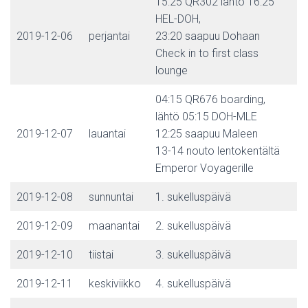
15:25 QR302 lähtö 16:25
HEL-DOH,
2019-12-06
perjantai
23:20 saapuu Dohaan
Check in to first class
lounge
04:15 QR676 boarding,
lähtö 05:15 DOH-MLE
2019-12-07
lauantai
12:25 saapuu Maleen
13-14 nouto lentokentältä
Emperor Voyagerille
2019-12-08
sunnuntai
1. sukelluspäivä
2019-12-09
maanantai
2. sukelluspäivä
2019-12-10
tiistai
3. sukelluspäivä
2019-12-11
keskiviikko
4. sukelluspäivä