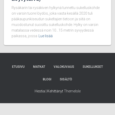
Rysäkarin tai rysäkiven hylkynä tunnettu sukelluskohde
on varsin tuore löydös, joka vasta kesällä 2020 tuli
pääkaupunkiseudun sukeltajien tietoon ja siitä on
muodostunut suosittu sukelluskohde. Hylky on varsin
matalassa vedessä noin 10…15 metrin syvyydessä
paikassa, jossa
Lue lisää
ETUSIVU
MATKAT
VALOKUVAUS
SUKELLUKSET
BLOGI
SISÄLTÖ
Hestia | Kehittänyt
ThemeIsle