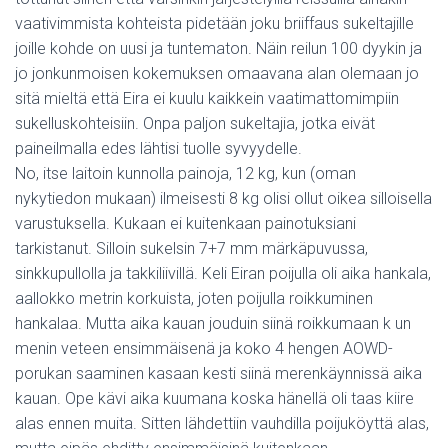
vaativimmista kohteista pidetään joku briiffaus sukeltajille
joille kohde on uusi ja tuntematon. Näin reilun 100 dyykin ja
jo jonkunmoisen kokemuksen omaavana alan olemaan jo
sitä mieltä että Eira ei kuulu kaikkein vaatimattomimpiin
sukelluskohteisiin. Onpa paljon sukeltajia, jotka eivät
paineilmalla edes lähtisi tuolle syvyydelle.
No, itse laitoin kunnolla painoja, 12 kg, kun (oman
nykytiedon mukaan) ilmeisesti 8 kg olisi ollut oikea silloisella
varustuksella. Kukaan ei kuitenkaan painotuksiani
tarkistanut. Silloin sukelsin 7+7 mm märkäpuvussa,
sinkkupullolla ja takkiliivillä. Keli Eiran poijulla oli aika hankala,
aallokko metrin korkuista, joten poijulla roikkuminen
hankalaa. Mutta aika kauan jouduin siinä roikkumaan k un
menin veteen ensimmäisenä ja koko 4 hengen AOWD-
porukan saaminen kasaan kesti siinä merenkäynnissä aika
kauan. Ope kävi aika kuumana koska hänellä oli taas kiire
alas ennen muita. Sitten lähdettiin vauhdilla poijuköyttä alas,