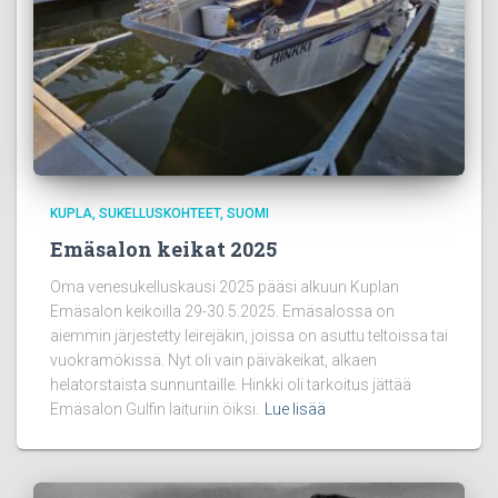
KUPLA
SUKELLUSKOHTEET
SUOMI
Emäsalon keikat 2025
Oma venesukelluskausi 2025 pääsi alkuun Kuplan
Emäsalon keikoilla 29-30.5.2025. Emäsalossa on
aiemmin järjestetty leirejäkin, joissa on asuttu teltoissa tai
vuokramökissä. Nyt oli vain päiväkeikat, alkaen
helatorstaista sunnuntaille. Hinkki oli tarkoitus jättää
Emäsalon Gulfin laituriin öiksi.
Lue lisää