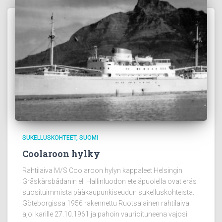
SUKELLUSKOHTEET
SUOMI
Coolaroon hylky
Rahtilaiva M/S Coolaroon hylyn kappaleet Helsingin
Gråskärsbådanin eli Hallinluodon eteläpuolella ovat eräs
suosituimmista pääkaupunkiseudun sukelluskohteista.
Göteborgissa 1956 rakennettu Ruotsalainen rahtilaiva
ajoi karille 27.10.1961 ja pahoin vaurioituneena vajosi