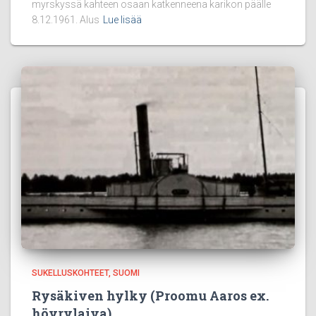
myrskyssä kahteen osaan katkenneena karikon päälle
8.12.1961. Alus
Lue lisää
SUKELLUSKOHTEET
SUOMI
Rysäkiven hylky (Proomu Aaros ex.
höyrylaiva)