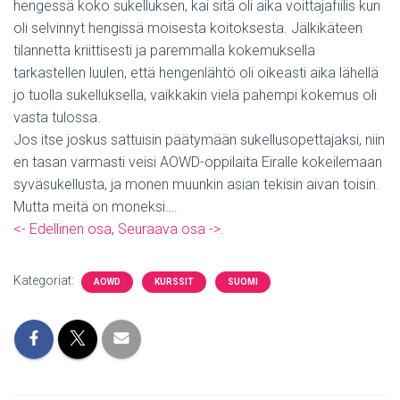
hengessä koko sukelluksen, kai sitä oli aika voittajafiilis kun
oli selvinnyt hengissä moisesta koitoksesta. Jälkikäteen
tilannetta kriittisesti ja paremmalla kokemuksella
tarkastellen luulen, että hengenlähtö oli oikeasti aika lähellä
jo tuolla sukelluksella, vaikkakin vielä pahempi kokemus oli
vasta tulossa.
Jos itse joskus sattuisin päätymään sukellusopettajaksi, niin
en tasan varmasti veisi AOWD-oppilaita Eiralle kokeilemaan
syväsukellusta, ja monen muunkin asian tekisin aivan toisin.
Mutta meitä on moneksi….
<- Edellinen osa
,
Seuraava osa ->
.
Kategoriat:
AOWD
KURSSIT
SUOMI