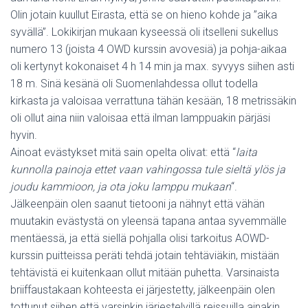
I
Olin jotain kuullut Eirasta, että se on hieno kohde ja ”aika
S
syvällä”. Lokikirjan mukaan kyseessä oli itselleni sukellus
numero 13 (joista 4 OWD kurssin avovesiä) ja pohja-aikaa
oli kertynyt kokonaiset 4 h 14 min ja max. syvyys siihen asti
18 m. Sinä kesänä oli Suomenlahdessa ollut todella
kirkasta ja valoisaa verrattuna tähän kesään, 18 metrissäkin
oli ollut aina niin valoisaa että ilman lamppuakin pärjäsi
hyvin.
Ainoat evästykset mitä sain opelta olivat: että “
laita
kunnolla painoja ettet vaan vahingossa tule sieltä ylös ja
joudu kammioon, ja ota joku lamppu mukaan
“.
Jälkeenpäin olen saanut tietooni ja nähnyt että vähän
muutakin evästystä on yleensä tapana antaa syvemmälle
mentäessä, ja että siellä pohjalla olisi tarkoitus AOWD-
kurssin puitteissa peräti tehdä jotain tehtäviäkin, mistään
tehtävistä ei kuitenkaan ollut mitään puhetta. Varsinaista
briiffaustakaan kohteesta ei järjestetty, jälkeenpäin olen
tottunut siihen että varsinkin järjestelyillä reissuilla ainakin