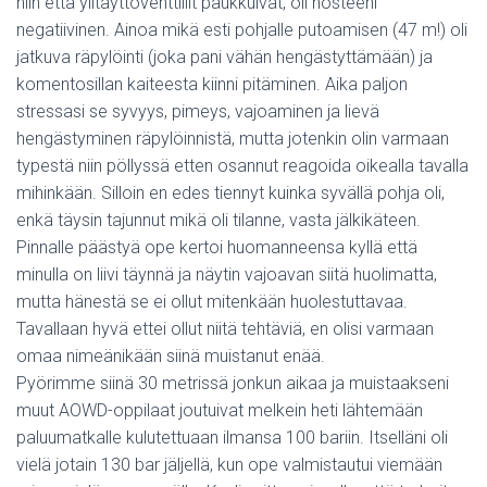
niin että ylitäyttöventtiilit paukkuivat, oli nosteeni
negatiivinen. Ainoa mikä esti pohjalle putoamisen (47 m!) oli
jatkuva räpylöinti (joka pani vähän hengästyttämään) ja
komentosillan kaiteesta kiinni pitäminen. Aika paljon
stressasi se syvyys, pimeys, vajoaminen ja lievä
hengästyminen räpylöinnistä, mutta jotenkin olin varmaan
typestä niin pöllyssä etten osannut reagoida oikealla tavalla
mihinkään. Silloin en edes tiennyt kuinka syvällä pohja oli,
enkä täysin tajunnut mikä oli tilanne, vasta jälkikäteen.
Pinnalle päästyä ope kertoi huomanneensa kyllä että
minulla on liivi täynnä ja näytin vajoavan siitä huolimatta,
mutta hänestä se ei ollut mitenkään huolestuttavaa.
Tavallaan hyvä ettei ollut niitä tehtäviä, en olisi varmaan
omaa nimeänikään siinä muistanut enää.
Pyörimme siinä 30 metrissä jonkun aikaa ja muistaakseni
muut AOWD-oppilaat joutuivat melkein heti lähtemään
paluumatkalle kulutettuaan ilmansa 100 bariin. Itselläni oli
vielä jotain 130 bar jäljellä, kun ope valmistautui viemään