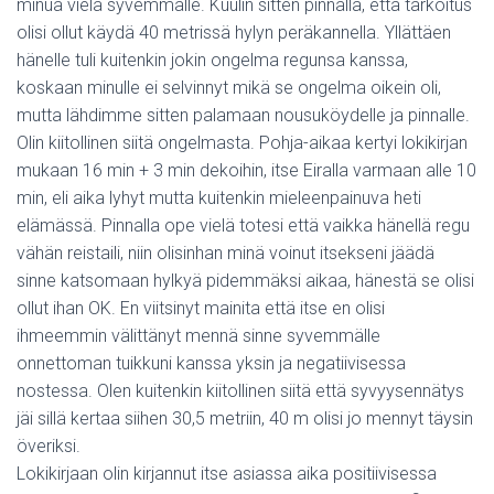
minua vielä syvemmälle. Kuulin sitten pinnalla, että tarkoitus
olisi ollut käydä 40 metrissä hylyn peräkannella. Yllättäen
hänelle tuli kuitenkin jokin ongelma regunsa kanssa,
koskaan minulle ei selvinnyt mikä se ongelma oikein oli,
mutta lähdimme sitten palamaan nousuköydelle ja pinnalle.
Olin kiitollinen siitä ongelmasta. Pohja-aikaa kertyi lokikirjan
mukaan 16 min + 3 min dekoihin, itse Eiralla varmaan alle 10
min, eli aika lyhyt mutta kuitenkin mieleenpainuva heti
elämässä. Pinnalla ope vielä totesi että vaikka hänellä regu
vähän reistaili, niin olisinhan minä voinut itsekseni jäädä
sinne katsomaan hylkyä pidemmäksi aikaa, hänestä se olisi
ollut ihan OK. En viitsinyt mainita että itse en olisi
ihmeemmin välittänyt mennä sinne syvemmälle
onnettoman tuikkuni kanssa yksin ja negatiivisessa
nostessa. Olen kuitenkin kiitollinen siitä että syvyysennätys
jäi sillä kertaa siihen 30,5 metriin, 40 m olisi jo mennyt täysin
överiksi.
Lokikirjaan olin kirjannut itse asiassa aika positiivisessa