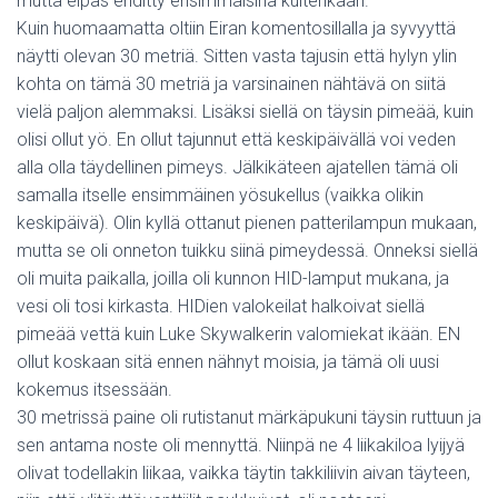
mutta eipäs ehditty ensimmäisinä kuitenkaan.
Kuin huomaamatta oltiin Eiran komentosillalla ja syvyyttä
näytti olevan 30 metriä. Sitten vasta tajusin että hylyn ylin
kohta on tämä 30 metriä ja varsinainen nähtävä on siitä
vielä paljon alemmaksi. Lisäksi siellä on täysin pimeää, kuin
olisi ollut yö. En ollut tajunnut että keskipäivällä voi veden
alla olla täydellinen pimeys. Jälkikäteen ajatellen tämä oli
samalla itselle ensimmäinen yösukellus (vaikka olikin
keskipäivä). Olin kyllä ottanut pienen patterilampun mukaan,
mutta se oli onneton tuikku siinä pimeydessä. Onneksi siellä
oli muita paikalla, joilla oli kunnon HID-lamput mukana, ja
vesi oli tosi kirkasta. HIDien valokeilat halkoivat siellä
pimeää vettä kuin Luke Skywalkerin valomiekat ikään. EN
ollut koskaan sitä ennen nähnyt moisia, ja tämä oli uusi
kokemus itsessään.
30 metrissä paine oli rutistanut märkäpukuni täysin ruttuun ja
sen antama noste oli mennyttä. Niinpä ne 4 liikakiloa lyijyä
olivat todellakin liikaa, vaikka täytin takkiliivin aivan täyteen,