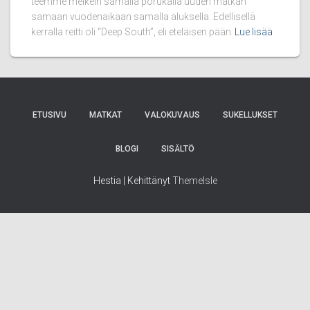
teemme melkein samalla porukalla uuden matkan
samaan vuodenaikaan samalla aluksella. Edellisellä
kerralla reitti oli “Deep South”, eli eteläisen pään
Lue lisää
ETUSIVU
MATKAT
VALOKUVAUS
SUKELLUKSET
BLOGI
SISÄLTÖ
Hestia | Kehittänyt
ThemeIsle