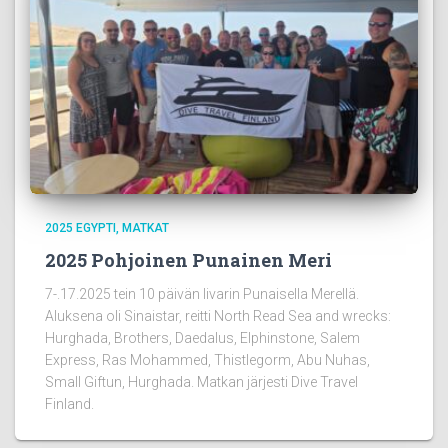
2025 EGYPTI
MATKAT
2025 Pohjoinen Punainen Meri
7-.17.2025 tein 10 päivän livarin Punaisella Merellä.
Aluksena oli Sinaistar, reitti North Read Sea and wrecks:
Hurghada, Brothers, Daedalus, Elphinstone, Salem
Express, Ras Mohammed, Thistlegorm, Abu Nuhas,
Small Giftun, Hurghada. Matkan järjesti Dive Travel
Finland.